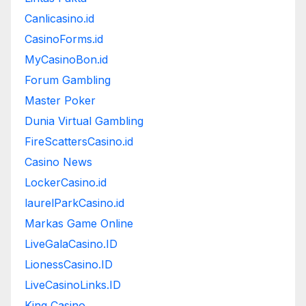
Canlicasino.id
CasinoForms.id
MyCasinoBon.id
Forum Gambling
Master Poker
Dunia Virtual Gambling
FireScattersCasino.id
Casino News
LockerCasino.id
laurelParkCasino.id
Markas Game Online
LiveGalaCasino.ID
LionessCasino.ID
LiveCasinoLinks.ID
King Casino