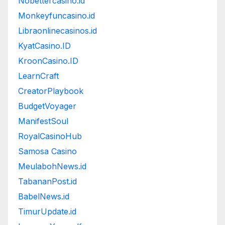
Nobettercasino.id
Monkeyfuncasino.id
Libraonlinecasinos.id
KyatCasino.ID
KroonCasino.ID
LearnCraft
CreatorPlaybook
BudgetVoyager
ManifestSoul
RoyalCasinoHub
Samosa Casino
MeulabohNews.id
TabananPost.id
BabelNews.id
TimurUpdate.id