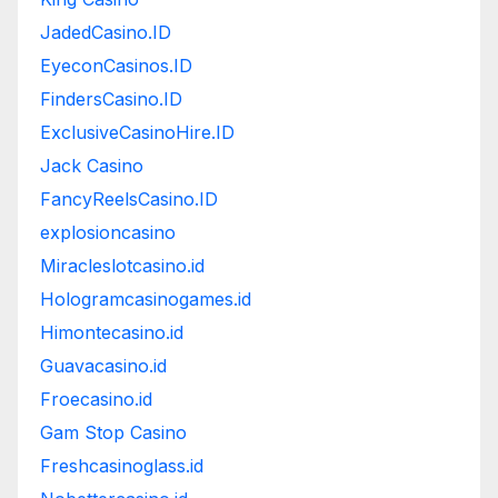
JadedCasino.ID
EyeconCasinos.ID
FindersCasino.ID
ExclusiveCasinoHire.ID
Jack Casino
FancyReelsCasino.ID
explosioncasino
Miracleslotcasino.id
Hologramcasinogames.id
Himontecasino.id
Guavacasino.id
Froecasino.id
Gam Stop Casino
Freshcasinoglass.id