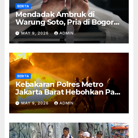
BERITA
Mendadak Ambruk di
Warung Soto, Pria di Bogor
Meninggal Sebelum Makan
MAY 9, 2026
ADMIN
BERITA
Kebakaran Polres Metro
Jakarta Barat Hebohkan Pagi
Hari, Ini Fakta Terbarunya
MAY 9, 2026
ADMIN