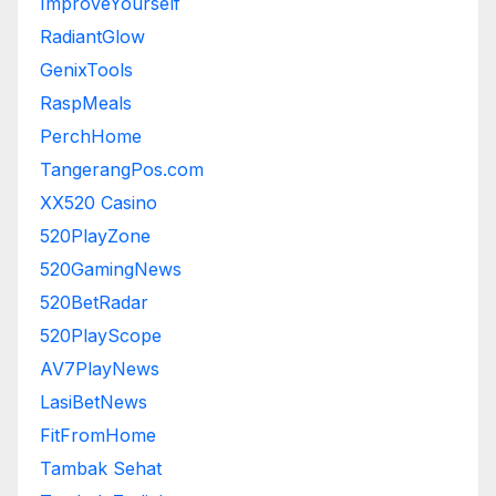
ImproveYourself
RadiantGlow
GenixTools
RaspMeals
PerchHome
TangerangPos.com
XX520 Casino
520PlayZone
520GamingNews
520BetRadar
520PlayScope
AV7PlayNews
LasiBetNews
FitFromHome
Tambak Sehat