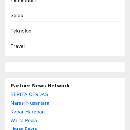
Pemerintah
Seleb
Teknologi
Travel
𝗣𝗮𝗿𝘁𝗻𝗲𝗿 𝗡𝗲𝘄𝘀 𝗡𝗲𝘁𝘄𝗼𝗿𝗸 :
BERITA CERDAS
Narasi Nusantara
Kabar Harapan
Warta Pedia
Lintas Fakta