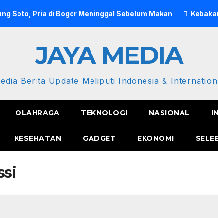
ng Soto, Pria di Bogor Meninggal Sebelum Makan
Kebakar
JAYA MEDIA
edia Berita Update Meliputi Indonesia & Internation
OLAHRAGA
TEKNOLOGI
NASIONAL
I
KESEHATAN
GADGET
EKONOMI
SELE
ssi