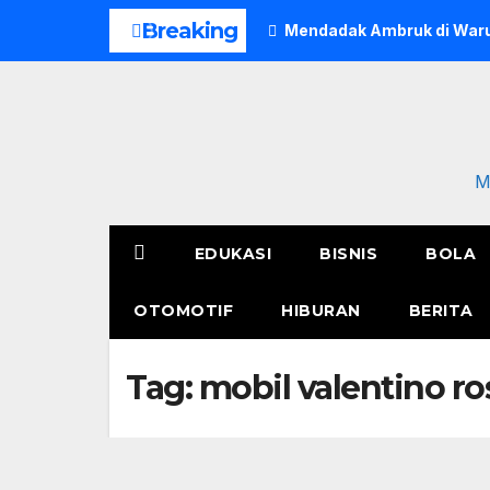
Skip
Breaking
Mendadak Ambruk di Waru
to
content
M
EDUKASI
BISNIS
BOLA
OTOMOTIF
HIBURAN
BERITA
Tag:
mobil valentino ro