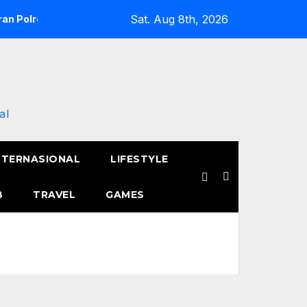
Sat. Aug 8th, 2026
an Polres Metro Jakarta Barat Hebohkan Pagi Hari, Ini Fakta 
al
NTERNASIONAL
LIFESTYLE
B
TRAVEL
GAMES