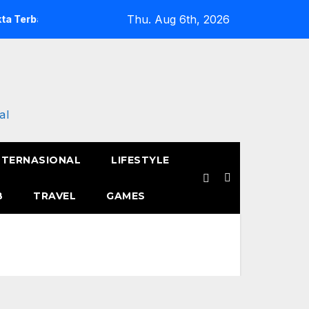
Thu. Aug 6th, 2026
runya
Semangat Pak Tarno Jualan Keliling Meski Belum Pu
al
NTERNASIONAL
LIFESTYLE
B
TRAVEL
GAMES