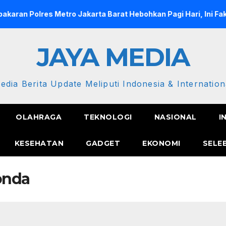
olres Metro Jakarta Barat Hebohkan Pagi Hari, Ini Fakta Terba
JAYA MEDIA
edia Berita Update Meliputi Indonesia & Internation
OLAHRAGA
TEKNOLOGI
NASIONAL
I
KESEHATAN
GADGET
EKONOMI
SELE
onda