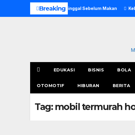
Skip
Breaking
to, Pria di Bogor Meninggal Sebelum Makan
Kebakaran P
to
content
M
EDUKASI
BISNIS
BOLA
OTOMOTIF
HIBURAN
BERITA
Tag:
mobil termurah h