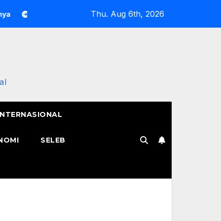
Thu. Aug 6th, 2026
emangat Pak Tarno Jualan Keliling Meski Belum Pulih, Tetap M
al
INTERNASIONAL
NOMI
SELEB