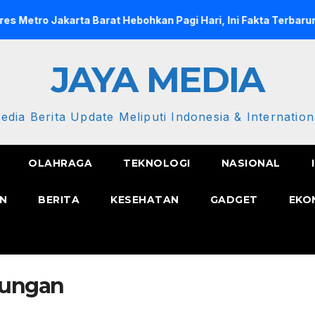
akarta Barat Hebohkan Pagi Hari, Ini Fakta Terbarunya
S
JAYA MEDIA
edia Berita Update Meliputi Indonesia & Internation
OLAHRAGA
TEKNOLOGI
NASIONAL
N
BERITA
KESEHATAN
GADGET
EKO
kungan