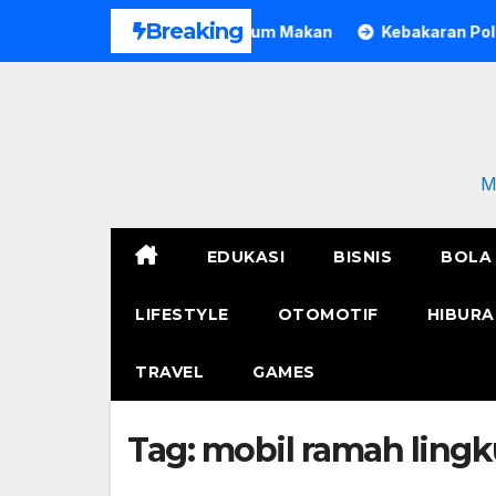
Skip
Breaking
Bogor Meninggal Sebelum Makan
Kebakaran Polres Metro J
to
content
M
EDUKASI
BISNIS
BOLA
LIFESTYLE
OTOMOTIF
HIBURA
TRAVEL
GAMES
Tag:
mobil ramah ling