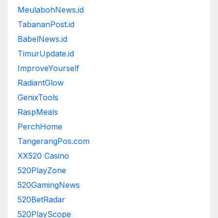
MeulabohNews.id
TabananPost.id
BabelNews.id
TimurUpdate.id
ImproveYourself
RadiantGlow
GenixTools
RaspMeals
PerchHome
TangerangPos.com
XX520 Casino
520PlayZone
520GamingNews
520BetRadar
520PlayScope