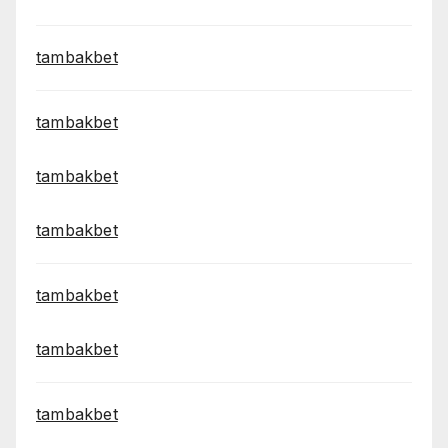
tambakbet
tambakbet
tambakbet
tambakbet
tambakbet
tambakbet
tambakbet