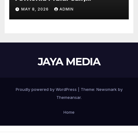
Perbatasan Siap Dibuka
MAY 8, 2026
ADMIN
JAYA MEDIA
Proudly powered by WordPress
|
Theme:
Newsmark
by
Themeansar
.
Home