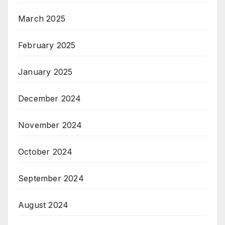
March 2025
February 2025
January 2025
December 2024
November 2024
October 2024
September 2024
August 2024