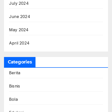
July 2024
June 2024
May 2024
April 2024
Categories
Berita
Bisnis
Bola