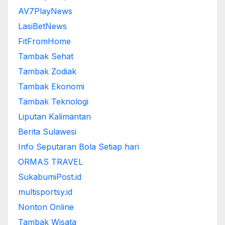
AV7PlayNews
LasiBetNews
FitFromHome
Tambak Sehat
Tambak Zodiak
Tambak Ekonomi
Tambak Teknologi
Liputan Kalimantan
Berita Sulawesi
Info Seputaran Bola Setiap hari
ORMAS TRAVEL
SukabumiPost.id
multisportsy.id
Nonton Online
Tambak Wisata