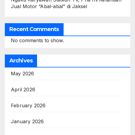
Jual Motor “Abal-abal” di Jaksel
Recent Comments
No comments to show.
Archives
May 2026
April 2026
February 2026
January 2026