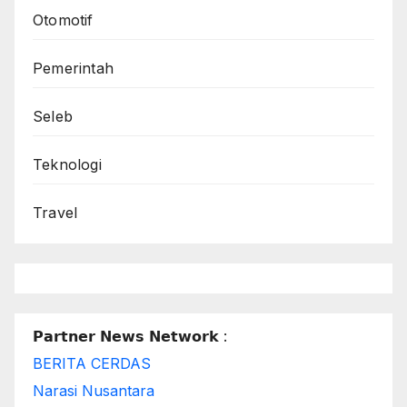
Otomotif
Pemerintah
Seleb
Teknologi
Travel
𝗣𝗮𝗿𝘁𝗻𝗲𝗿 𝗡𝗲𝘄𝘀 𝗡𝗲𝘁𝘄𝗼𝗿𝗸 :
BERITA CERDAS
Narasi Nusantara