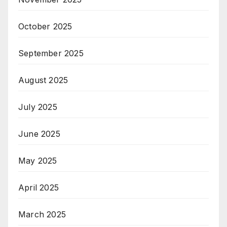
October 2025
September 2025
August 2025
July 2025
June 2025
May 2025
April 2025
March 2025