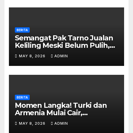
BERITA
Semangat Pak Tarno Jualan
Keliling Meski Belum Pulih,
Tetap Menghibur dan Cari
MAY 8, 2026
ADMIN
Nafkah
BERITA
Momen Langka! Turki dan
Armenia Mulai Cair,
Perbatasan Siap Dibuka
MAY 8, 2026
ADMIN