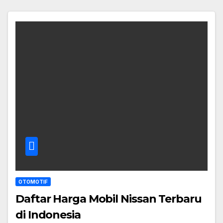
OTOMOTIF
Daftar Harga Mobil Nissan Terbaru
di Indonesia