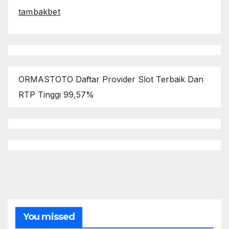
tambakbet
ORMASTOTO Daftar Provider Slot Terbaik Dan
RTP Tinggi 99,57%
You missed