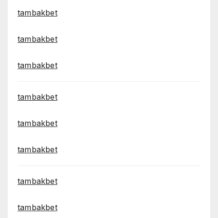
tambakbet
tambakbet
tambakbet
tambakbet
tambakbet
tambakbet
tambakbet
tambakbet