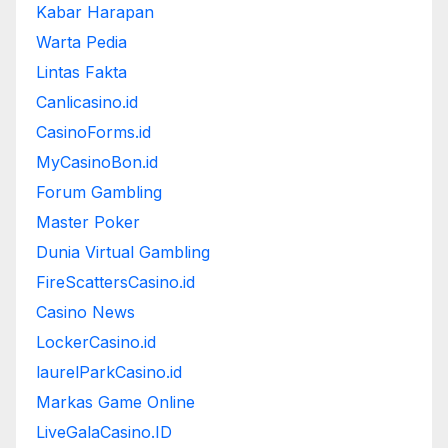
Kabar Harapan
Warta Pedia
Lintas Fakta
Canlicasino.id
CasinoForms.id
MyCasinoBon.id
Forum Gambling
Master Poker
Dunia Virtual Gambling
FireScattersCasino.id
Casino News
LockerCasino.id
laurelParkCasino.id
Markas Game Online
LiveGalaCasino.ID