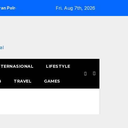
Fri. Aug 7th, 2026
an Polres Metro Jakarta Barat Hebohkan Pagi Hari, Ini Fakta 
al
NTERNASIONAL
LIFESTYLE
B
TRAVEL
GAMES