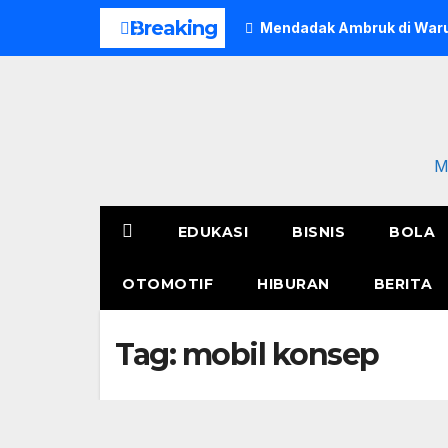
Skip
Breaking
Mendadak Ambruk di Waru
to
content
M
EDUKASI
BISNIS
BOLA
OTOMOTIF
HIBURAN
BERITA
Tag:
mobil konsep