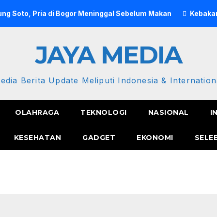
ng Soto, Pria di Bogor Meninggal Sebelum Makan
Kebakar
JAYA MEDIA
edia Berita Update Meliputi Indonesia & Internation
OLAHRAGA
TEKNOLOGI
NASIONAL
I
KESEHATAN
GADGET
EKONOMI
SELE