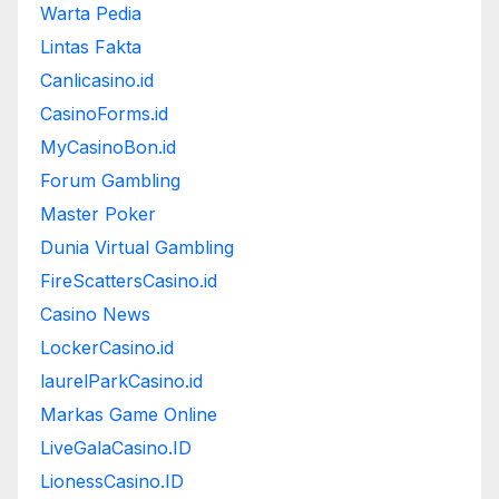
Warta Pedia
Lintas Fakta
Canlicasino.id
CasinoForms.id
MyCasinoBon.id
Forum Gambling
Master Poker
Dunia Virtual Gambling
FireScattersCasino.id
Casino News
LockerCasino.id
laurelParkCasino.id
Markas Game Online
LiveGalaCasino.ID
LionessCasino.ID