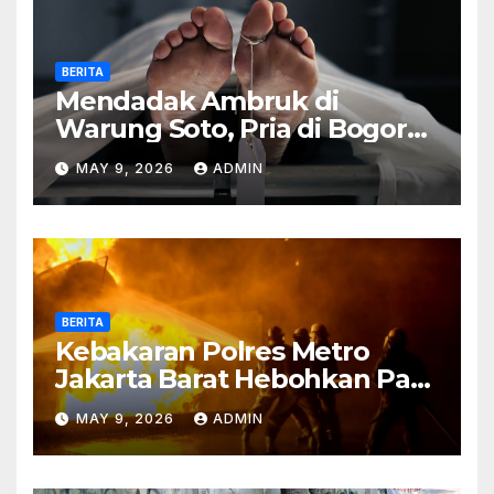
BERITA
Mendadak Ambruk di
Warung Soto, Pria di Bogor
Meninggal Sebelum Makan
MAY 9, 2026
ADMIN
BERITA
Kebakaran Polres Metro
Jakarta Barat Hebohkan Pagi
Hari, Ini Fakta Terbarunya
MAY 9, 2026
ADMIN