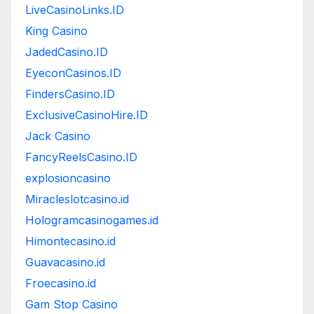
LiveCasinoLinks.ID
King Casino
JadedCasino.ID
EyeconCasinos.ID
FindersCasino.ID
ExclusiveCasinoHire.ID
Jack Casino
FancyReelsCasino.ID
explosioncasino
Miracleslotcasino.id
Hologramcasinogames.id
Himontecasino.id
Guavacasino.id
Froecasino.id
Gam Stop Casino