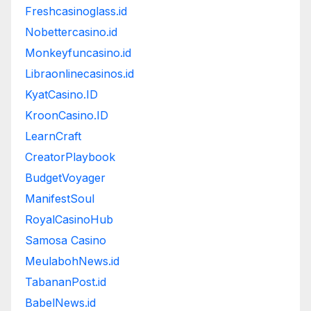
Freshcasinoglass.id
Nobettercasino.id
Monkeyfuncasino.id
Libraonlinecasinos.id
KyatCasino.ID
KroonCasino.ID
LearnCraft
CreatorPlaybook
BudgetVoyager
ManifestSoul
RoyalCasinoHub
Samosa Casino
MeulabohNews.id
TabananPost.id
BabelNews.id