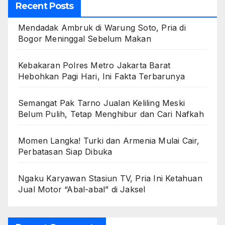
Recent Posts
Mendadak Ambruk di Warung Soto, Pria di
Bogor Meninggal Sebelum Makan
Kebakaran Polres Metro Jakarta Barat
Hebohkan Pagi Hari, Ini Fakta Terbarunya
Semangat Pak Tarno Jualan Keliling Meski
Belum Pulih, Tetap Menghibur dan Cari Nafkah
Momen Langka! Turki dan Armenia Mulai Cair,
Perbatasan Siap Dibuka
Ngaku Karyawan Stasiun TV, Pria Ini Ketahuan
Jual Motor “Abal-abal” di Jaksel