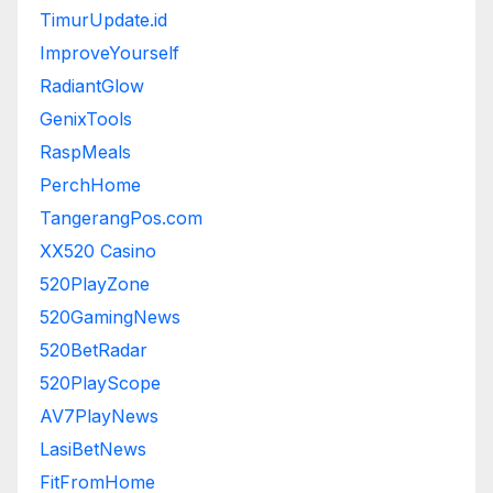
TimurUpdate.id
ImproveYourself
RadiantGlow
GenixTools
RaspMeals
PerchHome
TangerangPos.com
XX520 Casino
520PlayZone
520GamingNews
520BetRadar
520PlayScope
AV7PlayNews
LasiBetNews
FitFromHome