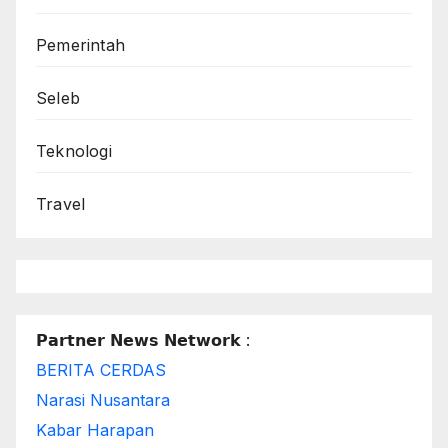
Pemerintah
Seleb
Teknologi
Travel
𝗣𝗮𝗿𝘁𝗻𝗲𝗿 𝗡𝗲𝘄𝘀 𝗡𝗲𝘁𝘄𝗼𝗿𝗸 :
BERITA CERDAS
Narasi Nusantara
Kabar Harapan