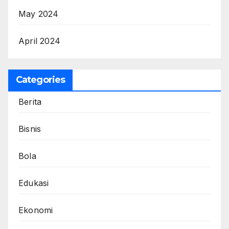
May 2024
April 2024
Categories
Berita
Bisnis
Bola
Edukasi
Ekonomi