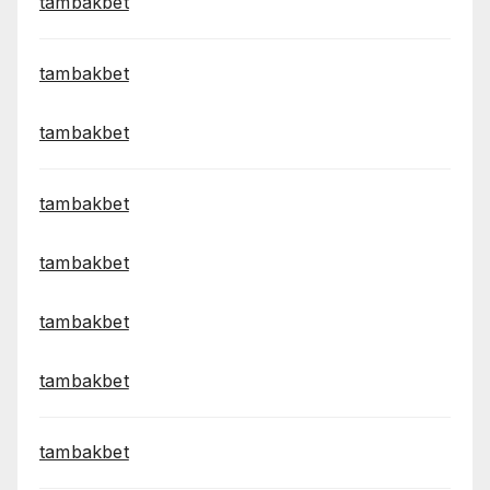
tambakbet
tambakbet
tambakbet
tambakbet
tambakbet
tambakbet
tambakbet
tambakbet