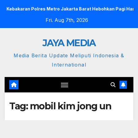
Skip
ran Polres Metro Jakarta Barat Hebohkan Pagi Hari, Ini Fakta
to
Fri. Aug 7th, 2026
content
JAYA MEDIA
Media Berita Update Meliputi Indonesia &
International
Tag:
mobil kim jong un