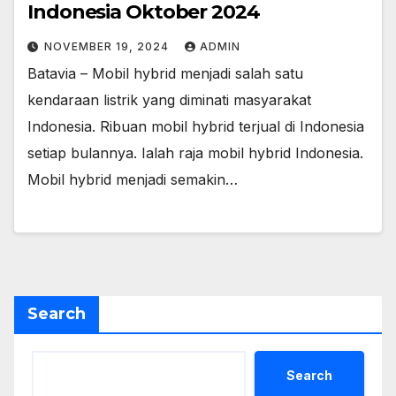
Indonesia Oktober 2024
NOVEMBER 19, 2024
ADMIN
Batavia – Mobil hybrid menjadi salah satu
kendaraan listrik yang diminati masyarakat
Indonesia. Ribuan mobil hybrid terjual di Indonesia
setiap bulannya. Ialah raja mobil hybrid Indonesia.
Mobil hybrid menjadi semakin…
Search
Search