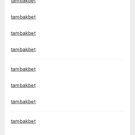
tambakbet
tambakbet
tambakbet
tambakbet
tambakbet
tambakbet
tambakbet
tambakbet