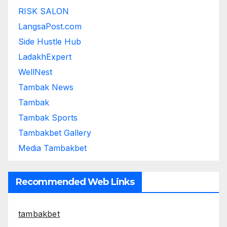
RISK SALON
LangsaPost.com
Side Hustle Hub
LadakhExpert
WellNest
Tambak News
Tambak
Tambak Sports
Tambakbet Gallery
Media Tambakbet
Recommended Web Links
tambakbet