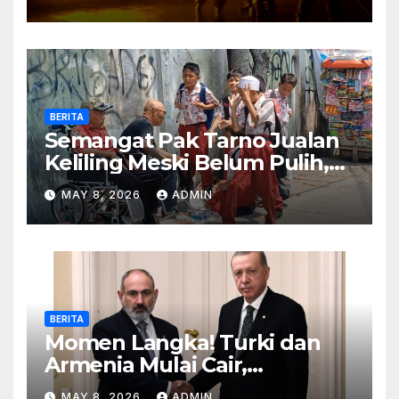
BERITA
Semangat Pak Tarno Jualan
Keliling Meski Belum Pulih,
Tetap Menghibur dan Cari
MAY 8, 2026
ADMIN
Nafkah
BERITA
Momen Langka! Turki dan
Armenia Mulai Cair,
Perbatasan Siap Dibuka
MAY 8, 2026
ADMIN