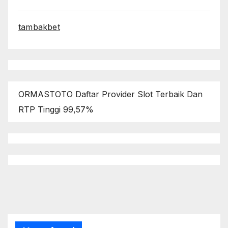
tambakbet
ORMASTOTO Daftar Provider Slot Terbaik Dan
RTP Tinggi 99,57%