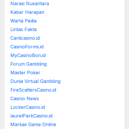
Narasi Nusantara
Kabar Harapan
Warta Pedia
Lintas Fakta
Canlicasino.id
CasinoForms.id
MyCasinoBon.id
Forum Gambling
Master Poker
Dunia Virtual Gambling
FireScattersCasino.id
Casino News
LockerCasino.id
laurelParkCasino.id
Markas Game Online