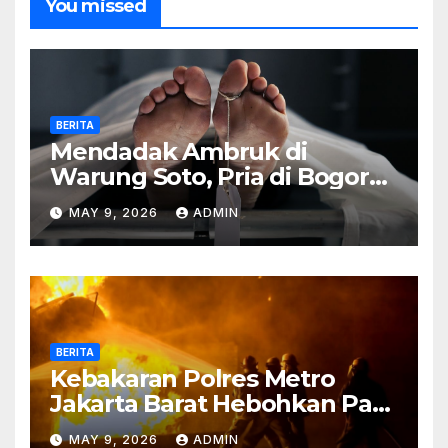
You missed
BERITA
Mendadak Ambruk di
Warung Soto, Pria di Bogor
Meninggal Sebelum Makan
MAY 9, 2026
ADMIN
BERITA
Kebakaran Polres Metro
Jakarta Barat Hebohkan Pagi
Hari, Ini Fakta Terbarunya
MAY 9, 2026
ADMIN