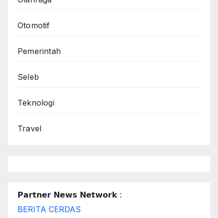
Otomotif
Pemerintah
Seleb
Teknologi
Travel
𝗣𝗮𝗿𝘁𝗻𝗲𝗿 𝗡𝗲𝘄𝘀 𝗡𝗲𝘁𝘄𝗼𝗿𝗸 :
BERITA CERDAS