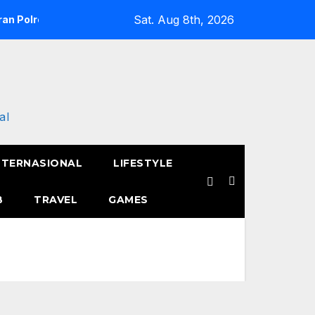
Sat. Aug 8th, 2026
an Polres Metro Jakarta Barat Hebohkan Pagi Hari, Ini Fakta 
al
NTERNASIONAL
LIFESTYLE
B
TRAVEL
GAMES