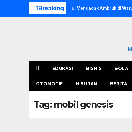
Skip
Breaking
Mendadak Ambruk di Waru
to
content
M
EDUKASI
BISNIS
BOLA
OTOMOTIF
HIBURAN
BERITA
Tag:
mobil genesis