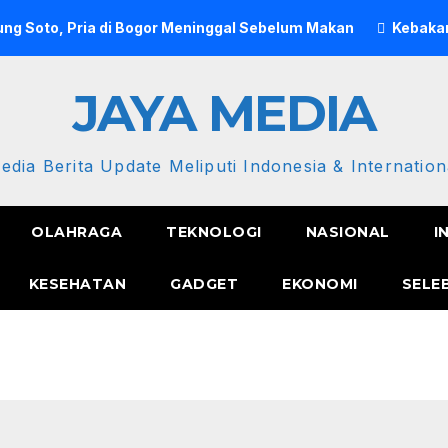
ng Soto, Pria di Bogor Meninggal Sebelum Makan
Kebakar
JAYA MEDIA
edia Berita Update Meliputi Indonesia & Internation
OLAHRAGA
TEKNOLOGI
NASIONAL
I
KESEHATAN
GADGET
EKONOMI
SELE