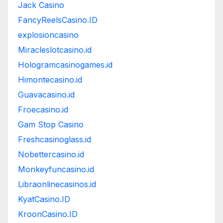
Jack Casino
FancyReelsCasino.ID
explosioncasino
Miracleslotcasino.id
Hologramcasinogames.id
Himontecasino.id
Guavacasino.id
Froecasino.id
Gam Stop Casino
Freshcasinoglass.id
Nobettercasino.id
Monkeyfuncasino.id
Libraonlinecasinos.id
KyatCasino.ID
KroonCasino.ID