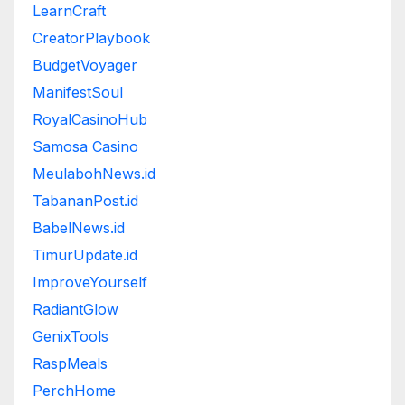
LearnCraft
CreatorPlaybook
BudgetVoyager
ManifestSoul
RoyalCasinoHub
Samosa Casino
MeulabohNews.id
TabananPost.id
BabelNews.id
TimurUpdate.id
ImproveYourself
RadiantGlow
GenixTools
RaspMeals
PerchHome