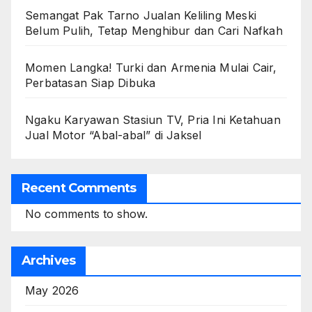
Semangat Pak Tarno Jualan Keliling Meski
Belum Pulih, Tetap Menghibur dan Cari Nafkah
Momen Langka! Turki dan Armenia Mulai Cair,
Perbatasan Siap Dibuka
Ngaku Karyawan Stasiun TV, Pria Ini Ketahuan
Jual Motor “Abal-abal” di Jaksel
Recent Comments
No comments to show.
Archives
May 2026