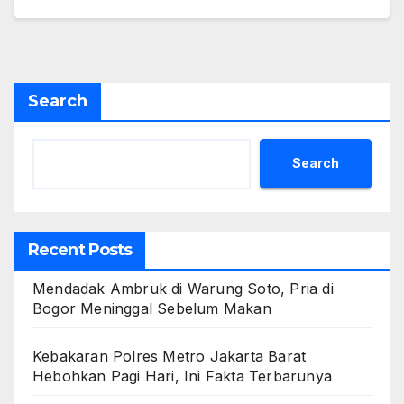
Search
Search
Recent Posts
Mendadak Ambruk di Warung Soto, Pria di
Bogor Meninggal Sebelum Makan
Kebakaran Polres Metro Jakarta Barat
Hebohkan Pagi Hari, Ini Fakta Terbarunya