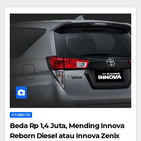
OTOMOTIF
Beda Rp 1,4 Juta, Mending Innova
Reborn Diesel atau Innova Zenix