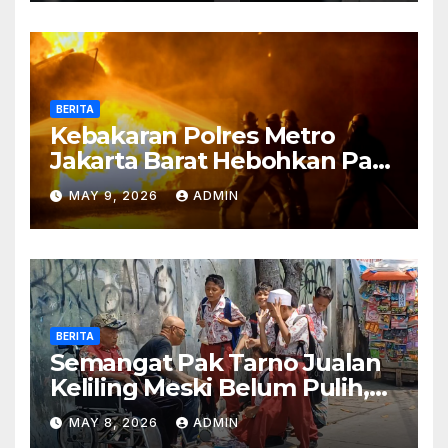
BERITA
Kebakaran Polres Metro
Jakarta Barat Hebohkan Pagi
Hari, Ini Fakta Terbarunya
MAY 9, 2026
ADMIN
BERITA
Semangat Pak Tarno Jualan
Keliling Meski Belum Pulih,
Tetap Menghibur dan Cari
MAY 8, 2026
ADMIN
Nafkah