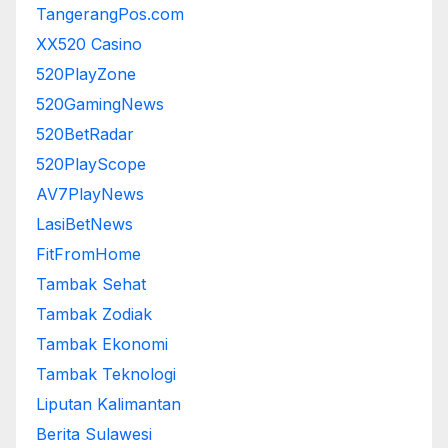
TangerangPos.com
XX520 Casino
520PlayZone
520GamingNews
520BetRadar
520PlayScope
AV7PlayNews
LasiBetNews
FitFromHome
Tambak Sehat
Tambak Zodiak
Tambak Ekonomi
Tambak Teknologi
Liputan Kalimantan
Berita Sulawesi