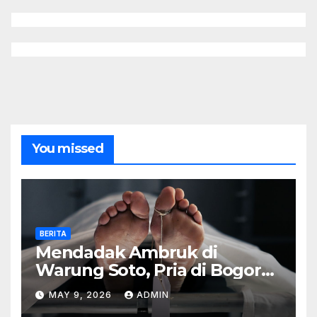
You missed
BERITA
Mendadak Ambruk di
Warung Soto, Pria di Bogor
Meninggal Sebelum Makan
MAY 9, 2026
ADMIN