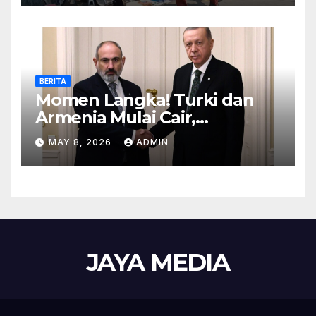
BERITA
Momen Langka! Turki dan
Armenia Mulai Cair,
Perbatasan Siap Dibuka
MAY 8, 2026
ADMIN
JAYA MEDIA