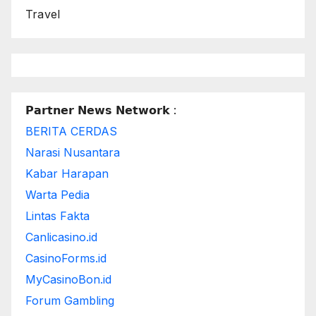
Travel
𝗣𝗮𝗿𝘁𝗻𝗲𝗿 𝗡𝗲𝘄𝘀 𝗡𝗲𝘁𝘄𝗼𝗿𝗸 :
BERITA CERDAS
Narasi Nusantara
Kabar Harapan
Warta Pedia
Lintas Fakta
Canlicasino.id
CasinoForms.id
MyCasinoBon.id
Forum Gambling