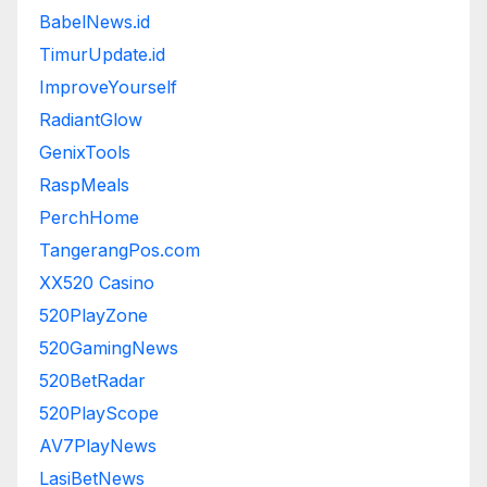
BabelNews.id
TimurUpdate.id
ImproveYourself
RadiantGlow
GenixTools
RaspMeals
PerchHome
TangerangPos.com
XX520 Casino
520PlayZone
520GamingNews
520BetRadar
520PlayScope
AV7PlayNews
LasiBetNews