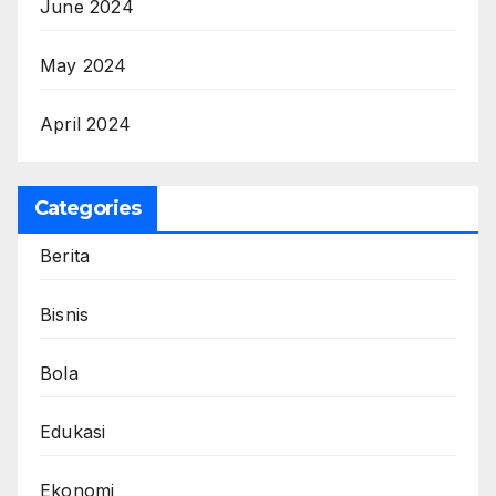
June 2024
May 2024
April 2024
Categories
Berita
Bisnis
Bola
Edukasi
Ekonomi