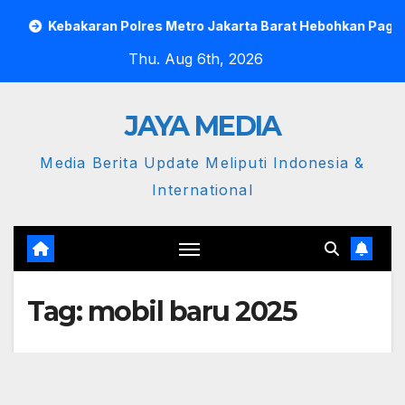
Skip
akaran Polres Metro Jakarta Barat Hebohkan Pagi Hari, Ini Fak
to
Thu. Aug 6th, 2026
content
JAYA MEDIA
Media Berita Update Meliputi Indonesia &
International
Tag:
mobil baru 2025