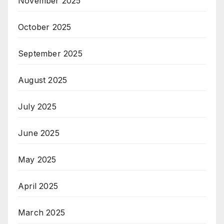
November 2025
October 2025
September 2025
August 2025
July 2025
June 2025
May 2025
April 2025
March 2025