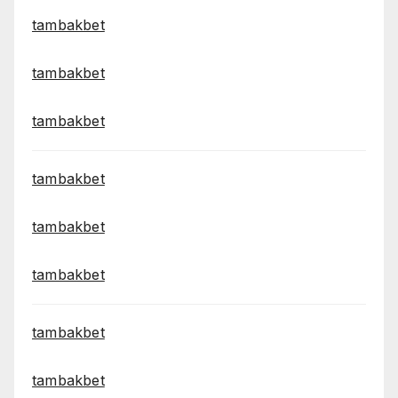
tambakbet
tambakbet
tambakbet
tambakbet
tambakbet
tambakbet
tambakbet
tambakbet