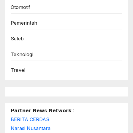
Otomotif
Pemerintah
Seleb
Teknologi
Travel
𝗣𝗮𝗿𝘁𝗻𝗲𝗿 𝗡𝗲𝘄𝘀 𝗡𝗲𝘁𝘄𝗼𝗿𝗸 :
BERITA CERDAS
Narasi Nusantara