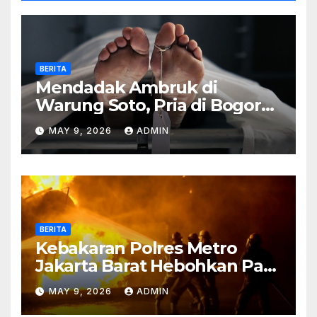
BERITA
Mendadak Ambruk di
Warung Soto, Pria di Bogor
Meninggal Sebelum Makan
MAY 9, 2026
ADMIN
BERITA
Kebakaran Polres Metro
Jakarta Barat Hebohkan Pagi
Hari, Ini Fakta Terbarunya
MAY 9, 2026
ADMIN