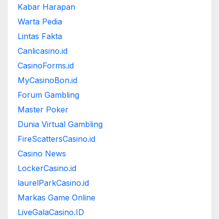
Kabar Harapan
Warta Pedia
Lintas Fakta
Canlicasino.id
CasinoForms.id
MyCasinoBon.id
Forum Gambling
Master Poker
Dunia Virtual Gambling
FireScattersCasino.id
Casino News
LockerCasino.id
laurelParkCasino.id
Markas Game Online
LiveGalaCasino.ID