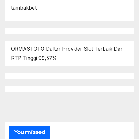
tambakbet
ORMASTOTO Daftar Provider Slot Terbaik Dan
RTP Tinggi 99,57%
You missed