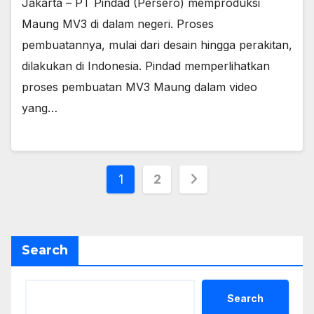
Jakarta – PT Pindad (Persero) memproduksi
Maung MV3 di dalam negeri. Proses
pembuatannya, mulai dari desain hingga perakitan,
dilakukan di Indonesia. Pindad memperlihatkan
proses pembuatan MV3 Maung dalam video
yang…
Posts
1
2
pagination
Search
Search