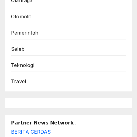
Olahraga
Otomotif
Pemerintah
Seleb
Teknologi
Travel
𝗣𝗮𝗿𝘁𝗻𝗲𝗿 𝗡𝗲𝘄𝘀 𝗡𝗲𝘁𝘄𝗼𝗿𝗸 :
BERITA CERDAS