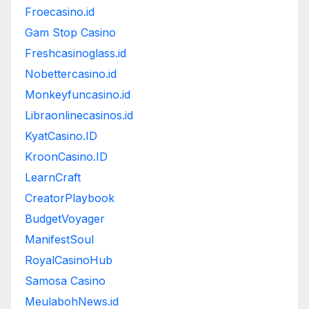
Froecasino.id
Gam Stop Casino
Freshcasinoglass.id
Nobettercasino.id
Monkeyfuncasino.id
Libraonlinecasinos.id
KyatCasino.ID
KroonCasino.ID
LearnCraft
CreatorPlaybook
BudgetVoyager
ManifestSoul
RoyalCasinoHub
Samosa Casino
MeulabohNews.id