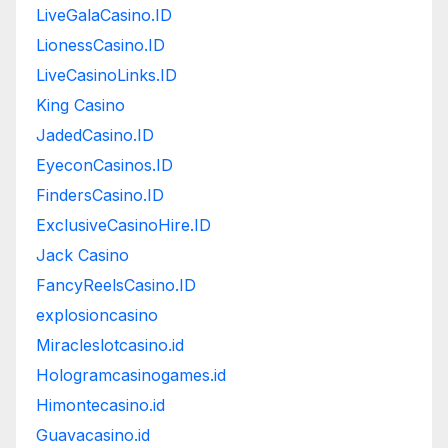
LiveGalaCasino.ID
LionessCasino.ID
LiveCasinoLinks.ID
King Casino
JadedCasino.ID
EyeconCasinos.ID
FindersCasino.ID
ExclusiveCasinoHire.ID
Jack Casino
FancyReelsCasino.ID
explosioncasino
Miracleslotcasino.id
Hologramcasinogames.id
Himontecasino.id
Guavacasino.id