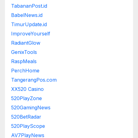
TabananPost.id
BabelNews.id
TimurUpdate.id
ImproveYourself
RadiantGlow
GenixTools
RaspMeals
PerchHome
TangerangPos.com
XX520 Casino
520PlayZone
520GamingNews
520BetRadar
520PlayScope
AV7PlayNews