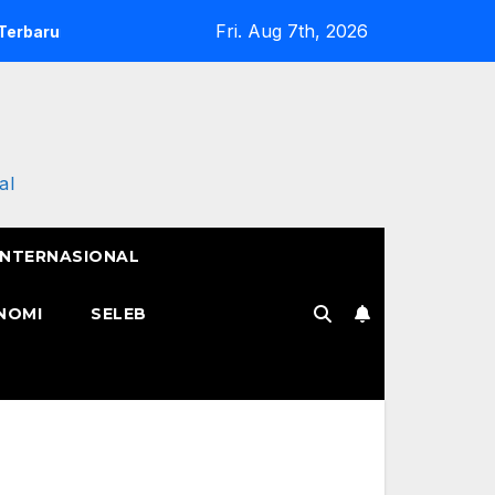
Fri. Aug 7th, 2026
ya
Semangat Pak Tarno Jualan Keliling Meski Belum Puli
al
INTERNASIONAL
NOMI
SELEB