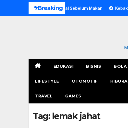
Skip
Breaking
 Pria di Bogor Meninggal Sebelum Makan
Kebakaran Polr
to
content
M
EDUKASI
BISNIS
BOLA
LIFESTYLE
OTOMOTIF
HIBURA
TRAVEL
GAMES
Tag:
lemak jahat