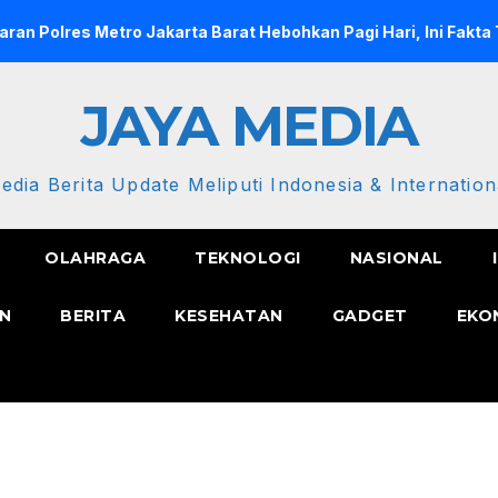
es Metro Jakarta Barat Hebohkan Pagi Hari, Ini Fakta Terbarun
JAYA MEDIA
edia Berita Update Meliputi Indonesia & Internation
OLAHRAGA
TEKNOLOGI
NASIONAL
N
BERITA
KESEHATAN
GADGET
EKO