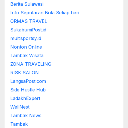
Berita Sulawesi
Info Seputaran Bola Setiap hari
ORMAS TRAVEL
SukabumiPost.id
multisportsy.id
Nonton Online
Tambak Wisata
ZONA TRAVELING
RISK SALON
LangsaPost.com
Side Hustle Hub
LadakhExpert
WellNest
Tambak News
Tambak