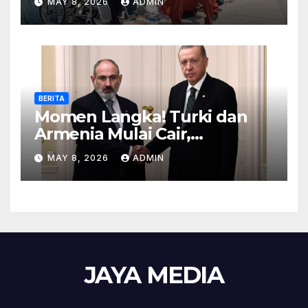
MAY 8, 2026
ADMIN
Nafkah
BERITA
Momen Langka! Turki dan
Armenia Mulai Cair,
Perbatasan Siap Dibuka
MAY 8, 2026
ADMIN
JAYA MEDIA