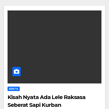
BERITA
Kisah Nyata Ada Lele Raksasa
Seberat Sapi Kurban