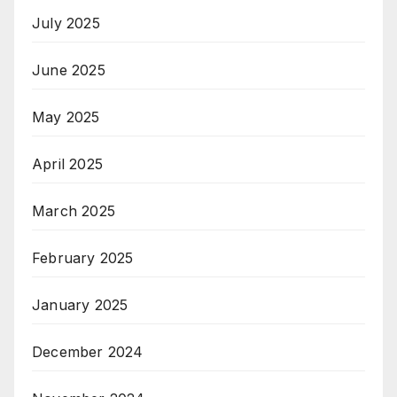
July 2025
June 2025
May 2025
April 2025
March 2025
February 2025
January 2025
December 2024