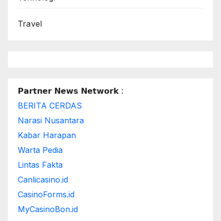
Travel
𝗣𝗮𝗿𝘁𝗻𝗲𝗿 𝗡𝗲𝘄𝘀 𝗡𝗲𝘁𝘄𝗼𝗿𝗸 :
BERITA CERDAS
Narasi Nusantara
Kabar Harapan
Warta Pedia
Lintas Fakta
Canlicasino.id
CasinoForms.id
MyCasinoBon.id