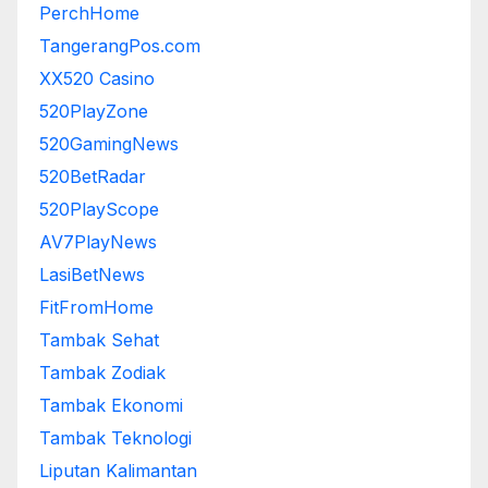
PerchHome
TangerangPos.com
XX520 Casino
520PlayZone
520GamingNews
520BetRadar
520PlayScope
AV7PlayNews
LasiBetNews
FitFromHome
Tambak Sehat
Tambak Zodiak
Tambak Ekonomi
Tambak Teknologi
Liputan Kalimantan