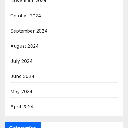
November 2024
October 2024
September 2024
August 2024
July 2024
June 2024
May 2024
April 2024