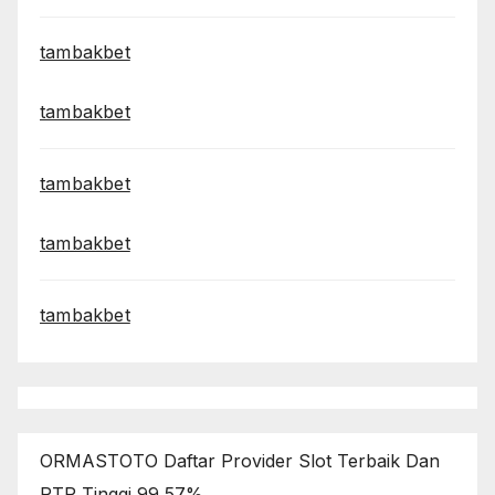
tambakbet
tambakbet
tambakbet
tambakbet
tambakbet
ORMASTOTO Daftar Provider Slot Terbaik Dan
RTP Tinggi 99,57%