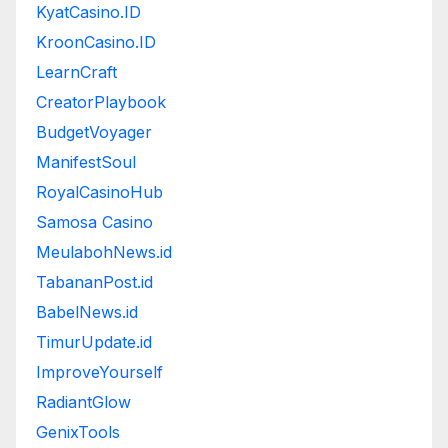
KyatCasino.ID
KroonCasino.ID
LearnCraft
CreatorPlaybook
BudgetVoyager
ManifestSoul
RoyalCasinoHub
Samosa Casino
MeulabohNews.id
TabananPost.id
BabelNews.id
TimurUpdate.id
ImproveYourself
RadiantGlow
GenixTools