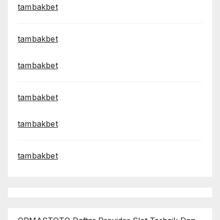
tambakbet
tambakbet
tambakbet
tambakbet
tambakbet
tambakbet