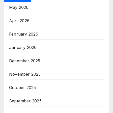
May 2026
April 2026
February 2026
January 2026
December 2025
November 2025
October 2025
September 2025