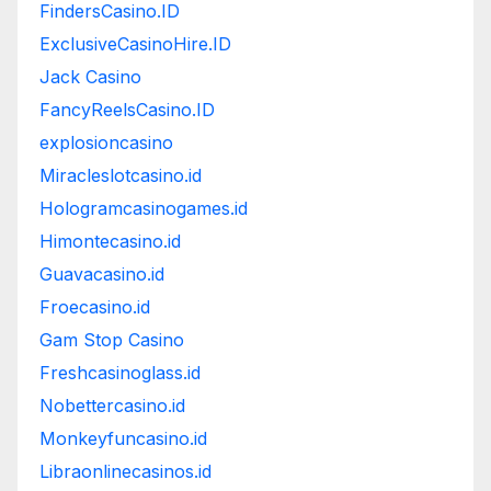
FindersCasino.ID
ExclusiveCasinoHire.ID
Jack Casino
FancyReelsCasino.ID
explosioncasino
Miracleslotcasino.id
Hologramcasinogames.id
Himontecasino.id
Guavacasino.id
Froecasino.id
Gam Stop Casino
Freshcasinoglass.id
Nobettercasino.id
Monkeyfuncasino.id
Libraonlinecasinos.id