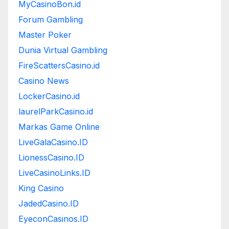
MyCasinoBon.id
Forum Gambling
Master Poker
Dunia Virtual Gambling
FireScattersCasino.id
Casino News
LockerCasino.id
laurelParkCasino.id
Markas Game Online
LiveGalaCasino.ID
LionessCasino.ID
LiveCasinoLinks.ID
King Casino
JadedCasino.ID
EyeconCasinos.ID