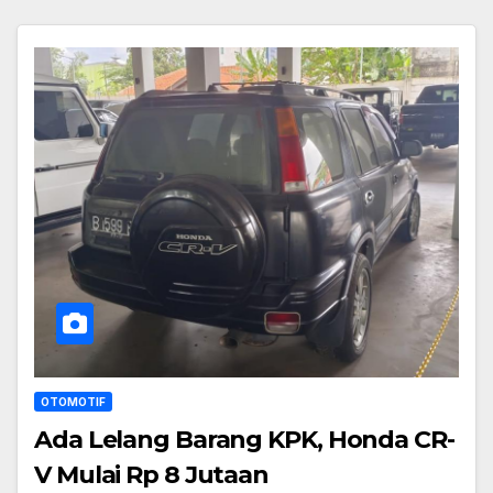
OTOMOTIF
Ada Lelang Barang KPK, Honda CR-
V Mulai Rp 8 Jutaan