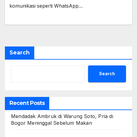
komunikasi seperti WhatsApp…
Search
Search
Recent Posts
Mendadak Ambruk di Warung Soto, Pria di
Bogor Meninggal Sebelum Makan