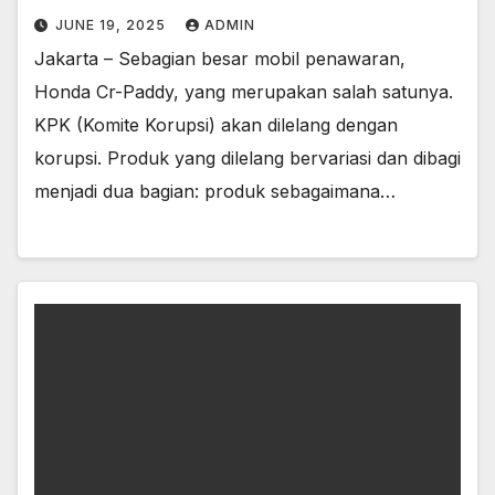
JUNE 19, 2025
ADMIN
Jakarta – Sebagian besar mobil penawaran,
Honda Cr-Paddy, yang merupakan salah satunya.
KPK (Komite Korupsi) akan dilelang dengan
korupsi. Produk yang dilelang bervariasi dan dibagi
menjadi dua bagian: produk sebagaimana…