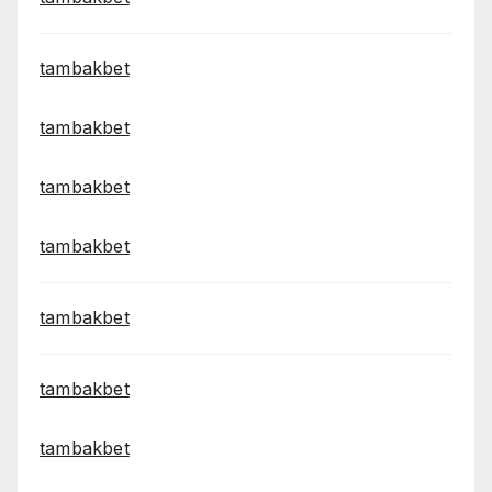
tambakbet
tambakbet
tambakbet
tambakbet
tambakbet
tambakbet
tambakbet