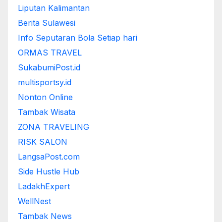
Liputan Kalimantan
Berita Sulawesi
Info Seputaran Bola Setiap hari
ORMAS TRAVEL
SukabumiPost.id
multisportsy.id
Nonton Online
Tambak Wisata
ZONA TRAVELING
RISK SALON
LangsaPost.com
Side Hustle Hub
LadakhExpert
WellNest
Tambak News