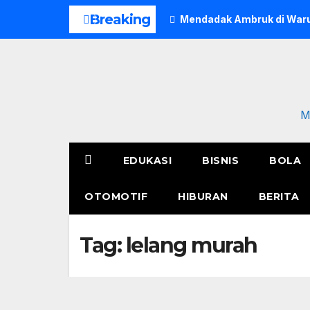
Skip
Breaking
Mendadak Ambruk di Waru
to
content
M
EDUKASI
BISNIS
BOLA
OTOMOTIF
HIBURAN
BERITA
Tag:
lelang murah