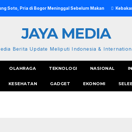
ng Soto, Pria di Bogor Meninggal Sebelum Makan
Kebakar
JAYA MEDIA
edia Berita Update Meliputi Indonesia & Internation
OLAHRAGA
TEKNOLOGI
NASIONAL
I
KESEHATAN
GADGET
EKONOMI
SELE