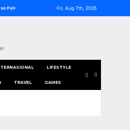
Fri. Aug 7th, 2026
an Polres Metro Jakarta Barat Hebohkan Pagi Hari, Ini Fakta 
al
NTERNASIONAL
LIFESTYLE
B
TRAVEL
GAMES