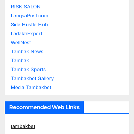
RISK SALON
LangsaPost.com
Side Hustle Hub
LadakhExpert
WellNest
Tambak News
Tambak
Tambak Sports
Tambakbet Gallery
Media Tambakbet
Recommended Web Links
tambakbet