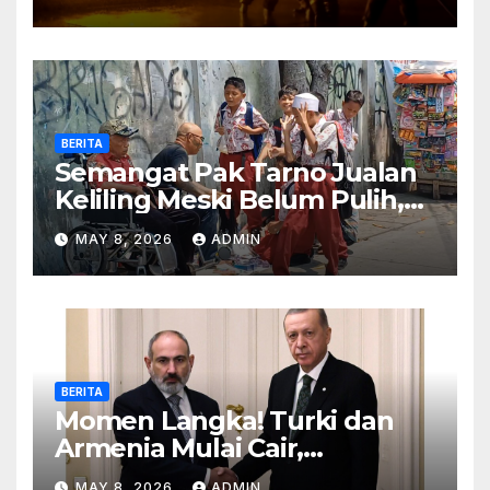
BERITA
Semangat Pak Tarno Jualan
Keliling Meski Belum Pulih,
Tetap Menghibur dan Cari
MAY 8, 2026
ADMIN
Nafkah
BERITA
Momen Langka! Turki dan
Armenia Mulai Cair,
Perbatasan Siap Dibuka
MAY 8, 2026
ADMIN