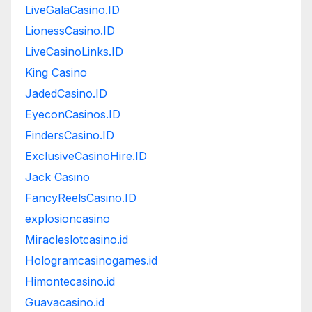
LiveGalaCasino.ID
LionessCasino.ID
LiveCasinoLinks.ID
King Casino
JadedCasino.ID
EyeconCasinos.ID
FindersCasino.ID
ExclusiveCasinoHire.ID
Jack Casino
FancyReelsCasino.ID
explosioncasino
Miracleslotcasino.id
Hologramcasinogames.id
Himontecasino.id
Guavacasino.id