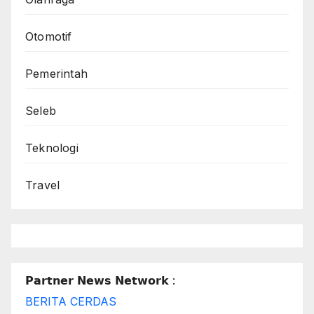
Otomotif
Pemerintah
Seleb
Teknologi
Travel
𝗣𝗮𝗿𝘁𝗻𝗲𝗿 𝗡𝗲𝘄𝘀 𝗡𝗲𝘁𝘄𝗼𝗿𝗸 :
BERITA CERDAS