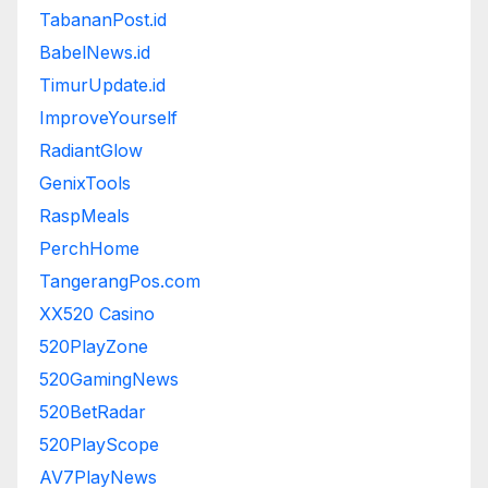
TabananPost.id
BabelNews.id
TimurUpdate.id
ImproveYourself
RadiantGlow
GenixTools
RaspMeals
PerchHome
TangerangPos.com
XX520 Casino
520PlayZone
520GamingNews
520BetRadar
520PlayScope
AV7PlayNews