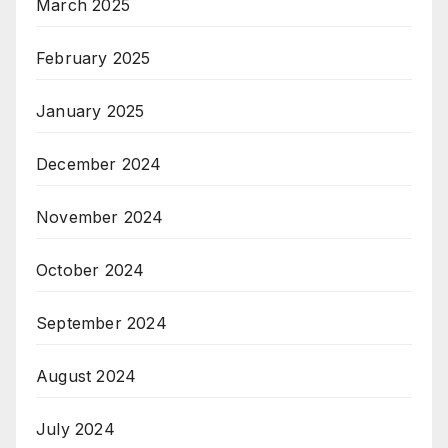
March 2025
February 2025
January 2025
December 2024
November 2024
October 2024
September 2024
August 2024
July 2024