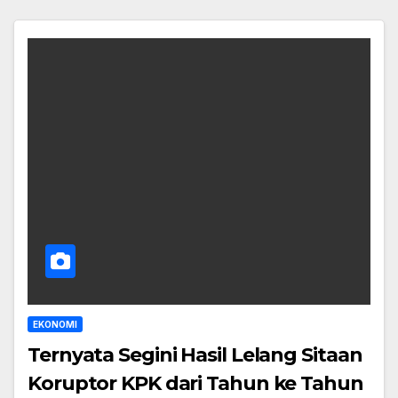
EKONOMI
Ternyata Segini Hasil Lelang Sitaan
Koruptor KPK dari Tahun ke Tahun