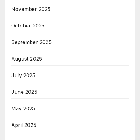
November 2025
October 2025
September 2025
August 2025
July 2025
June 2025
May 2025
April 2025