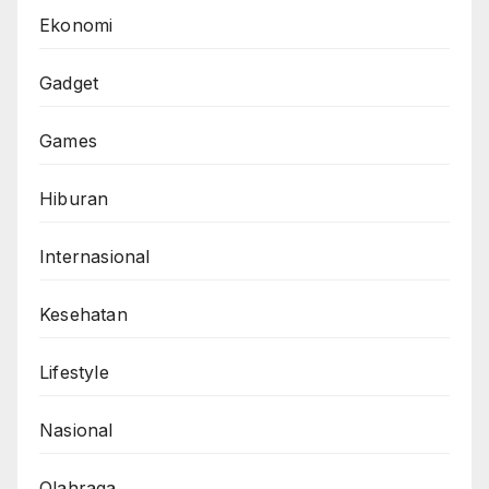
Ekonomi
Gadget
Games
Hiburan
Internasional
Kesehatan
Lifestyle
Nasional
Olahraga