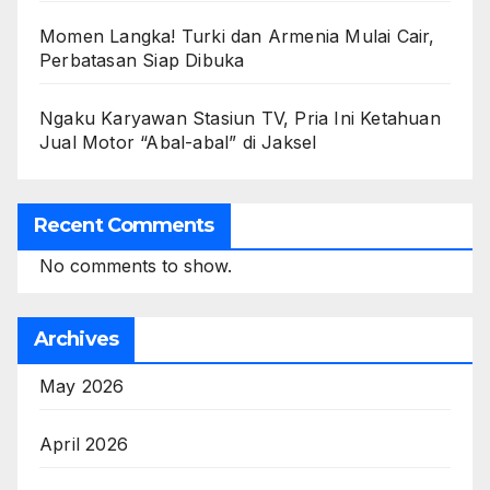
Momen Langka! Turki dan Armenia Mulai Cair,
Perbatasan Siap Dibuka
Ngaku Karyawan Stasiun TV, Pria Ini Ketahuan
Jual Motor “Abal-abal” di Jaksel
Recent Comments
No comments to show.
Archives
May 2026
April 2026