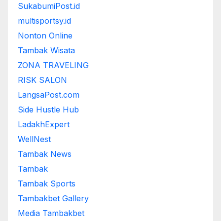
SukabumiPost.id
multisportsy.id
Nonton Online
Tambak Wisata
ZONA TRAVELING
RISK SALON
LangsaPost.com
Side Hustle Hub
LadakhExpert
WellNest
Tambak News
Tambak
Tambak Sports
Tambakbet Gallery
Media Tambakbet