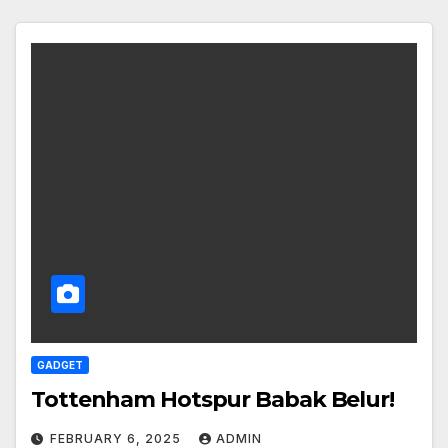
GADGET
Tottenham Hotspur Babak Belur!
FEBRUARY 6, 2025
ADMIN