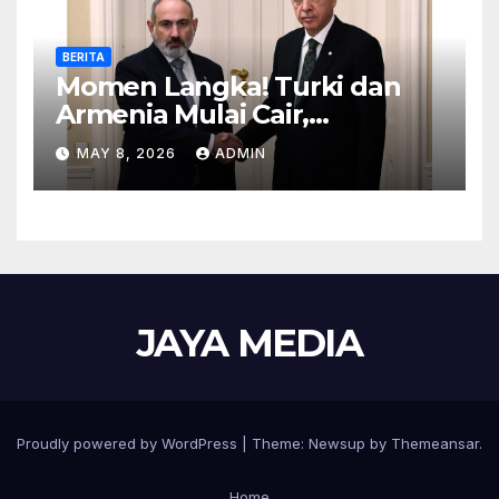
BERITA
Momen Langka! Turki dan
Armenia Mulai Cair,
Perbatasan Siap Dibuka
MAY 8, 2026
ADMIN
JAYA MEDIA
Proudly powered by WordPress
|
Theme: Newsup by
Themeansar
.
Home