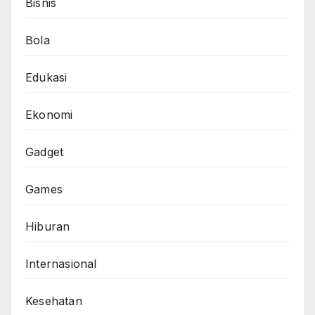
Bisnis
Bola
Edukasi
Ekonomi
Gadget
Games
Hiburan
Internasional
Kesehatan