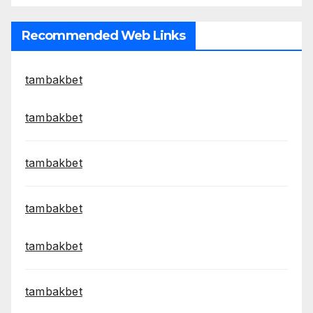
Recommended Web Links
tambakbet
tambakbet
tambakbet
tambakbet
tambakbet
tambakbet