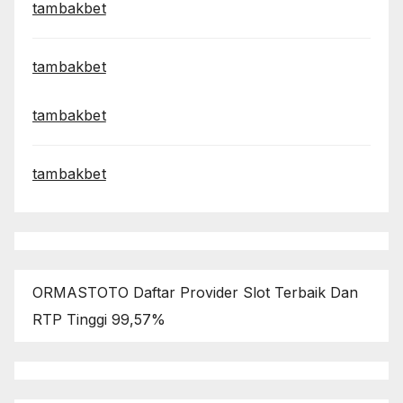
tambakbet
tambakbet
tambakbet
tambakbet
ORMASTOTO Daftar Provider Slot Terbaik Dan
RTP Tinggi 99,57%