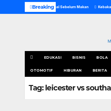
Skip
Breaking
Pria di Bogor Meninggal Sebelum Makan
Kebakaran Polres
to
content
M
EDUKASI
BISNIS
BOLA
OTOMOTIF
HIBURAN
BERITA
Tag:
leicester vs sout