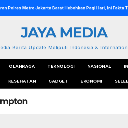
 Metro Jakarta Barat Hebohkan Pagi Hari, Ini Fakta Terbaruny
JAYA MEDIA
edia Berita Update Meliputi Indonesia & Internation
OLAHRAGA
TEKNOLOGI
NASIONAL
I
KESEHATAN
GADGET
EKONOMI
SELE
hampton