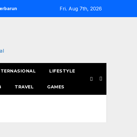
Fri. Aug 7th, 2026
a
Semangat Pak Tarno Jualan Keliling Meski Belum Pulih, 
al
NTERNASIONAL
LIFESTYLE
B
TRAVEL
GAMES