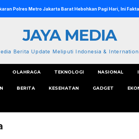
es Metro Jakarta Barat Hebohkan Pagi Hari, Ini Fakta Terbaru
JAYA MEDIA
edia Berita Update Meliputi Indonesia & Internation
OLAHRAGA
TEKNOLOGI
NASIONAL
N
BERITA
KESEHATAN
GADGET
EKO
a