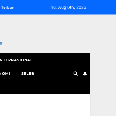
Thu. Aug 6th, 2026
nya
Semangat Pak Tarno Jualan Keliling Meski Belum Puli
al
INTERNASIONAL
NOMI
SELEB