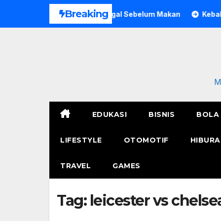
Skip
Breaking
 Pria di Bogor Meninggal Sebelum Makan
Kebakaran Polr
to
content
M
EDUKASI
BISNIS
BOLA
LIFESTYLE
OTOMOTIF
HIBURA
TRAVEL
GAMES
Tag:
leicester vs chelse