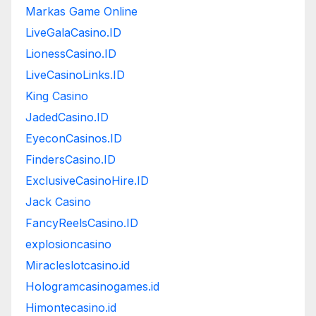
Markas Game Online
LiveGalaCasino.ID
LionessCasino.ID
LiveCasinoLinks.ID
King Casino
JadedCasino.ID
EyeconCasinos.ID
FindersCasino.ID
ExclusiveCasinoHire.ID
Jack Casino
FancyReelsCasino.ID
explosioncasino
Miracleslotcasino.id
Hologramcasinogames.id
Himontecasino.id