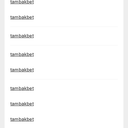
tambakbet
tambakbet
tambakbet
tambakbet
tambakbet
tambakbet
tambakbet
tambakbet