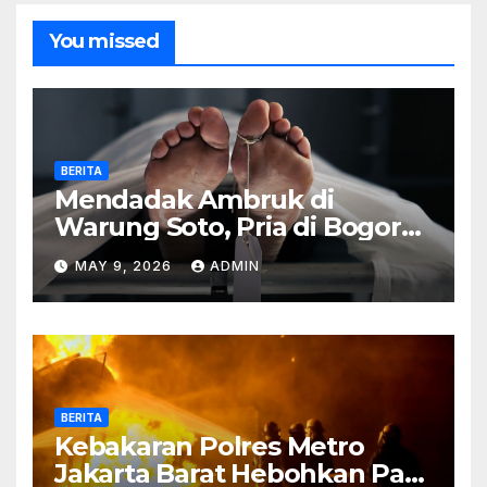
You missed
BERITA
Mendadak Ambruk di
Warung Soto, Pria di Bogor
Meninggal Sebelum Makan
MAY 9, 2026
ADMIN
BERITA
Kebakaran Polres Metro
Jakarta Barat Hebohkan Pagi