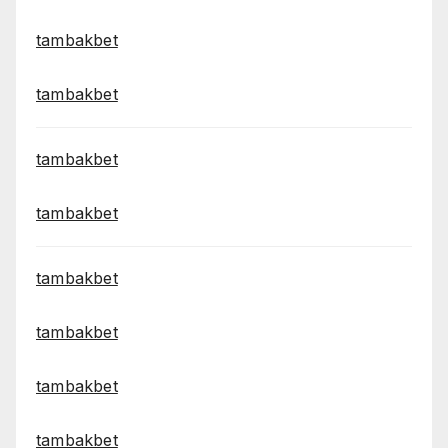
tambakbet
tambakbet
tambakbet
tambakbet
tambakbet
tambakbet
tambakbet
tambakbet