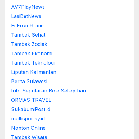
AV7PlayNews
LasiBetNews
FitFromHome
Tambak Sehat
Tambak Zodiak
Tambak Ekonomi
Tambak Teknologi
Liputan Kalimantan
Berita Sulawesi
Info Seputaran Bola Setiap hari
ORMAS TRAVEL
SukabumiPost.id
multisportsy.id
Nonton Online
Tambak Wisata