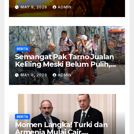
Hari, Ini Fakta Terbarunya
MAY 9, 2026
ADMIN
BERITA
Semangat Pak Tarno Jualan
Keliling Meski Belum Pulih,
Tetap Menghibur dan Cari
MAY 8, 2026
ADMIN
Nafkah
BERITA
Momen Langka! Turki dan
Armenia Mulai Cair,