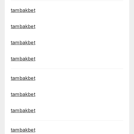
tambakbet
tambakbet
tambakbet
tambakbet
tambakbet
tambakbet
tambakbet
tambakbet