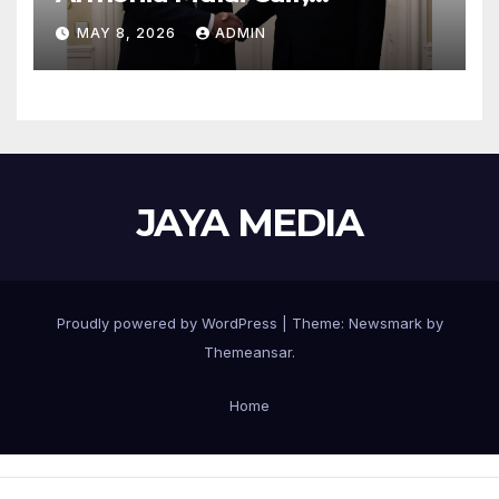
Perbatasan Siap Dibuka
MAY 8, 2026
ADMIN
JAYA MEDIA
Proudly powered by WordPress
|
Theme:
Newsmark
by
Themeansar
.
Home