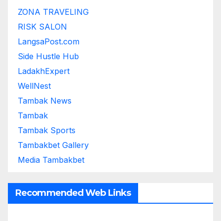
ZONA TRAVELING
RISK SALON
LangsaPost.com
Side Hustle Hub
LadakhExpert
WellNest
Tambak News
Tambak
Tambak Sports
Tambakbet Gallery
Media Tambakbet
Recommended Web Links