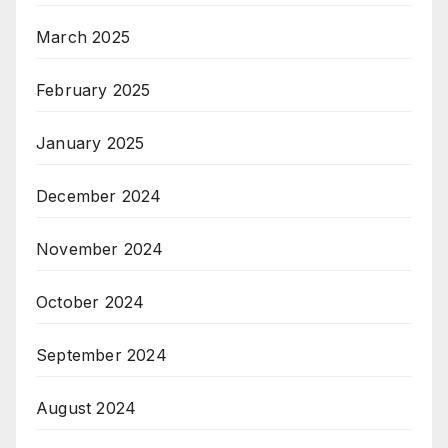
March 2025
February 2025
January 2025
December 2024
November 2024
October 2024
September 2024
August 2024