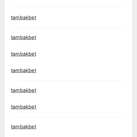
tambakbet
tambakbet
tambakbet
tambakbet
tambakbet
tambakbet
tambakbet