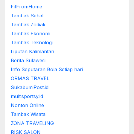
FitFromHome
Tambak Sehat
Tambak Zodiak
Tambak Ekonomi
Tambak Teknologi
Liputan Kalimantan
Berita Sulawesi
Info Seputaran Bola Setiap hari
ORMAS TRAVEL
SukabumiPost.id
multisportsy.id
Nonton Online
Tambak Wisata
ZONA TRAVELING
RISK SALON