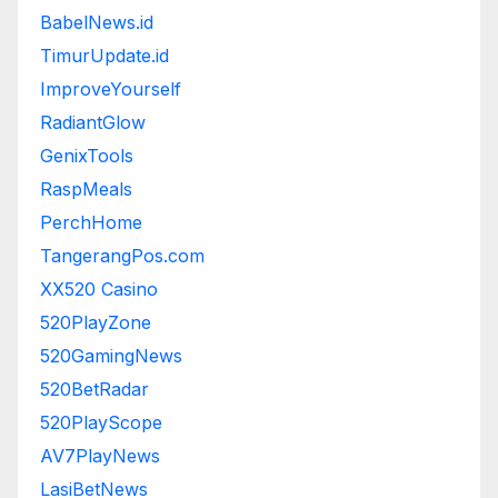
BabelNews.id
TimurUpdate.id
ImproveYourself
RadiantGlow
GenixTools
RaspMeals
PerchHome
TangerangPos.com
XX520 Casino
520PlayZone
520GamingNews
520BetRadar
520PlayScope
AV7PlayNews
LasiBetNews