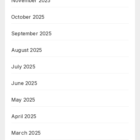
November 2025
October 2025
September 2025
August 2025
July 2025
June 2025
May 2025
April 2025
March 2025