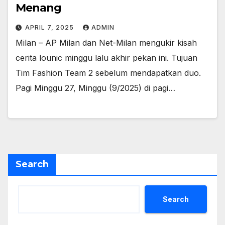
Menang
APRIL 7, 2025
ADMIN
Milan – AP Milan dan Net-Milan mengukir kisah
cerita lounic minggu lalu akhir pekan ini. Tujuan
Tim Fashion Team 2 sebelum mendapatkan duo.
Pagi Minggu 27, Minggu (9/2025) di pagi…
Search
Search