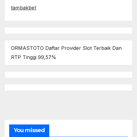
tambakbet
ORMASTOTO Daftar Provider Slot Terbaik Dan
RTP Tinggi 99,57%
You missed