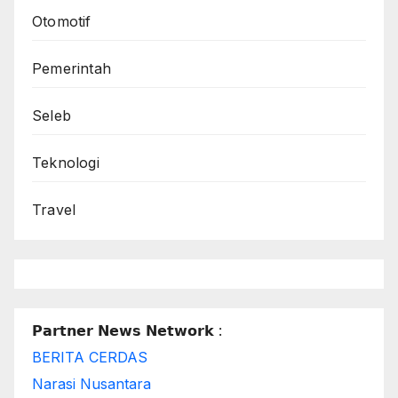
Otomotif
Pemerintah
Seleb
Teknologi
Travel
𝗣𝗮𝗿𝘁𝗻𝗲𝗿 𝗡𝗲𝘄𝘀 𝗡𝗲𝘁𝘄𝗼𝗿𝗸 :
BERITA CERDAS
Narasi Nusantara