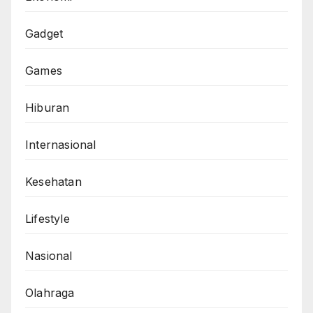
Gadget
Games
Hiburan
Internasional
Kesehatan
Lifestyle
Nasional
Olahraga