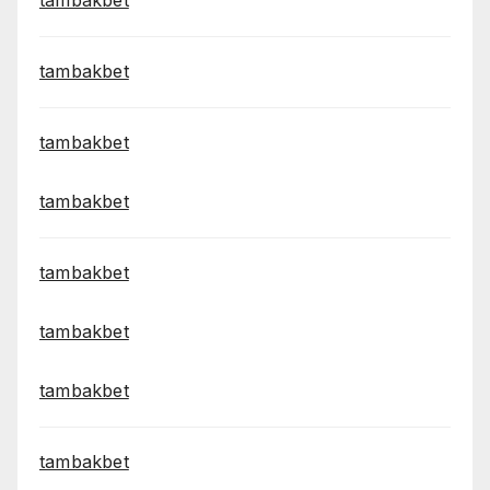
tambakbet
tambakbet
tambakbet
tambakbet
tambakbet
tambakbet
tambakbet