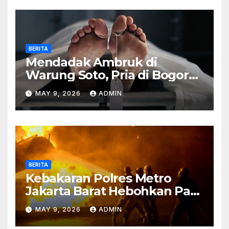
BERITA
Mendadak Ambruk di
Warung Soto, Pria di Bogor
Meninggal Sebelum Makan
MAY 9, 2026
ADMIN
BERITA
Kebakaran Polres Metro
Jakarta Barat Hebohkan Pagi
Hari, Ini Fakta Terbarunya
MAY 9, 2026
ADMIN