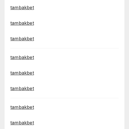
tambakbet
tambakbet
tambakbet
tambakbet
tambakbet
tambakbet
tambakbet
tambakbet