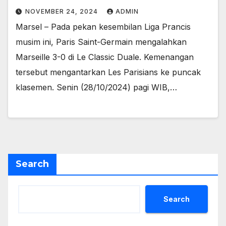
NOVEMBER 24, 2024
ADMIN
Marsel – Pada pekan kesembilan Liga Prancis
musim ini, Paris Saint-Germain mengalahkan
Marseille 3-0 di Le Classic Duale. Kemenangan
tersebut mengantarkan Les Parisians ke puncak
klasemen. Senin (28/10/2024) pagi WIB,…
Search
Search