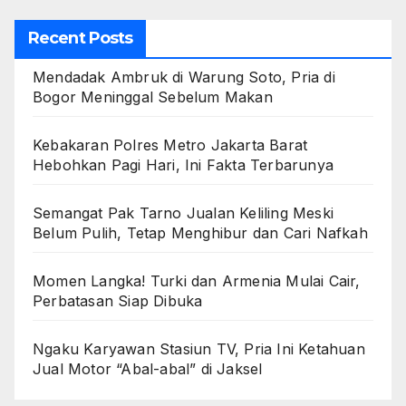
Recent Posts
Mendadak Ambruk di Warung Soto, Pria di
Bogor Meninggal Sebelum Makan
Kebakaran Polres Metro Jakarta Barat
Hebohkan Pagi Hari, Ini Fakta Terbarunya
Semangat Pak Tarno Jualan Keliling Meski
Belum Pulih, Tetap Menghibur dan Cari Nafkah
Momen Langka! Turki dan Armenia Mulai Cair,
Perbatasan Siap Dibuka
Ngaku Karyawan Stasiun TV, Pria Ini Ketahuan
Jual Motor “Abal-abal” di Jaksel