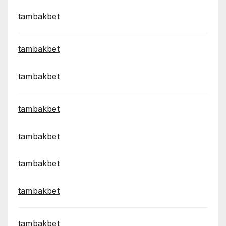
tambakbet
tambakbet
tambakbet
tambakbet
tambakbet
tambakbet
tambakbet
tambakbet