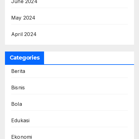
June 2024
May 2024
April 2024
Categories
Berita
Bisnis
Bola
Edukasi
Ekonomi