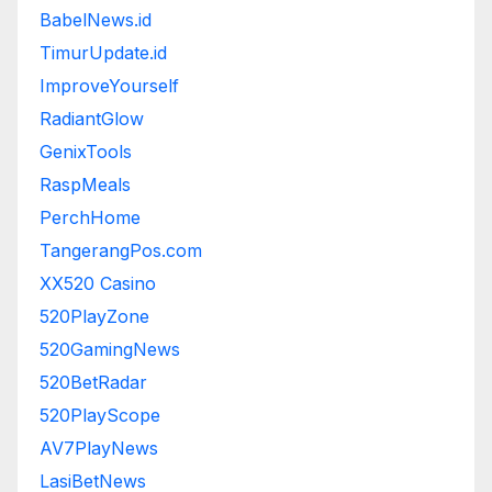
BabelNews.id
TimurUpdate.id
ImproveYourself
RadiantGlow
GenixTools
RaspMeals
PerchHome
TangerangPos.com
XX520 Casino
520PlayZone
520GamingNews
520BetRadar
520PlayScope
AV7PlayNews
LasiBetNews