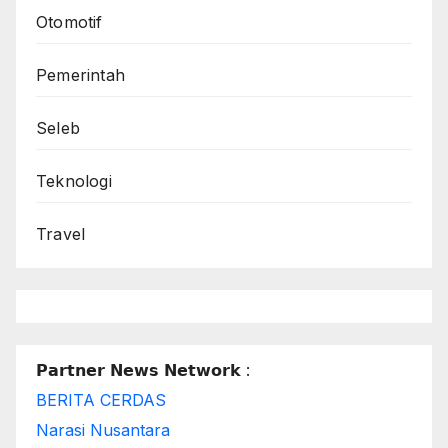
Otomotif
Pemerintah
Seleb
Teknologi
Travel
𝗣𝗮𝗿𝘁𝗻𝗲𝗿 𝗡𝗲𝘄𝘀 𝗡𝗲𝘁𝘄𝗼𝗿𝗸 :
BERITA CERDAS
Narasi Nusantara