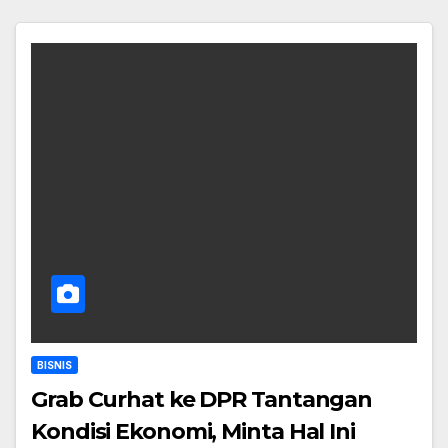
BISNIS
Grab Curhat ke DPR Tantangan
Kondisi Ekonomi, Minta Hal Ini