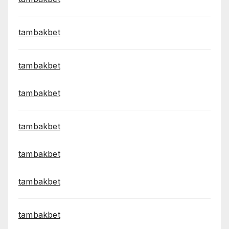
tambakbet
tambakbet
tambakbet
tambakbet
tambakbet
tambakbet
tambakbet