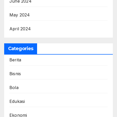
June 2024
May 2024
April 2024
Categories
Berita
Bisnis
Bola
Edukasi
Ekonomi