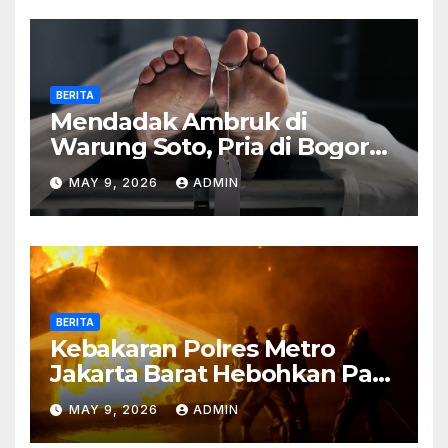
BERITA
Mendadak Ambruk di
Warung Soto, Pria di Bogor
Meninggal Sebelum Makan
MAY 9, 2026
ADMIN
BERITA
Kebakaran Polres Metro
Jakarta Barat Hebohkan Pagi
Hari, Ini Fakta Terbarunya
MAY 9, 2026
ADMIN