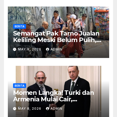
BERITA
Semangat Pak Tarno Jualan
Keliling Meski Belum Pulih,
Tetap Menghibur dan Cari
MAY 8, 2026
ADMIN
Nafkah
BERITA
Momen Langka! Turki dan
Armenia Mulai Cair,
Perbatasan Siap Dibuka
MAY 8, 2026
ADMIN