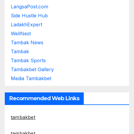
LangsaPost.com
Side Hustle Hub
LadakhExpert
WellNest
Tambak News
Tambak
Tambak Sports
Tambakbet Gallery
Media Tambakbet
Recommended Web Links
tambakbet
tambakbet