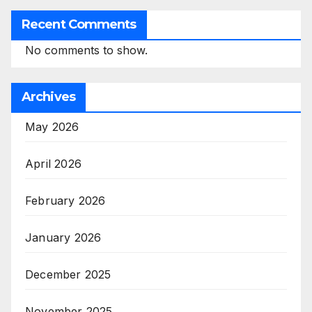
Recent Comments
No comments to show.
Archives
May 2026
April 2026
February 2026
January 2026
December 2025
November 2025