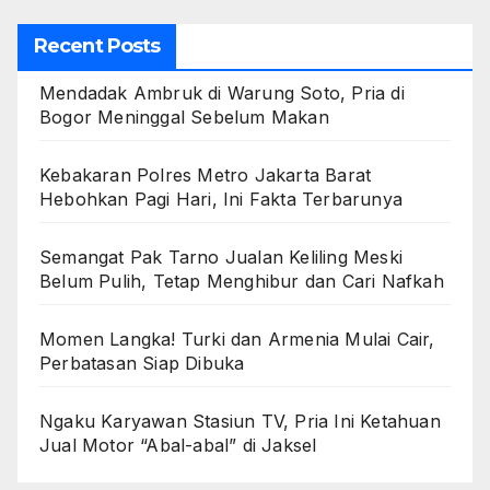
Recent Posts
Mendadak Ambruk di Warung Soto, Pria di
Bogor Meninggal Sebelum Makan
Kebakaran Polres Metro Jakarta Barat
Hebohkan Pagi Hari, Ini Fakta Terbarunya
Semangat Pak Tarno Jualan Keliling Meski
Belum Pulih, Tetap Menghibur dan Cari Nafkah
Momen Langka! Turki dan Armenia Mulai Cair,
Perbatasan Siap Dibuka
Ngaku Karyawan Stasiun TV, Pria Ini Ketahuan
Jual Motor “Abal-abal” di Jaksel