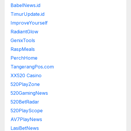
BabelNews.id
TimurUpdate.id
ImproveYourself
RadiantGlow
GenixTools
RaspMeals
PerchHome
TangerangPos.com
XX520 Casino
520PlayZone
520GamingNews
520BetRadar
520PlayScope
AV7PlayNews
LasiBetNews