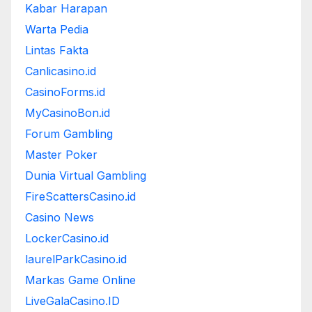
Kabar Harapan
Warta Pedia
Lintas Fakta
Canlicasino.id
CasinoForms.id
MyCasinoBon.id
Forum Gambling
Master Poker
Dunia Virtual Gambling
FireScattersCasino.id
Casino News
LockerCasino.id
laurelParkCasino.id
Markas Game Online
LiveGalaCasino.ID