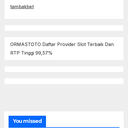
tambakbet
ORMASTOTO Daftar Provider Slot Terbaik Dan
RTP Tinggi 99,57%
You missed