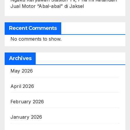
Jual Motor “Abal-abal” di Jaksel
Recent Comments
No comments to show.
Archives
May 2026
April 2026
February 2026
January 2026