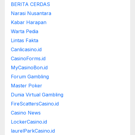
BERITA CERDAS
Narasi Nusantara
Kabar Harapan
Warta Pedia
Lintas Fakta
Canlicasino.id
CasinoForms.id
MyCasinoBon.id
Forum Gambling
Master Poker
Dunia Virtual Gambling
FireScattersCasino.id
Casino News
LockerCasino.id
laurelParkCasino.id