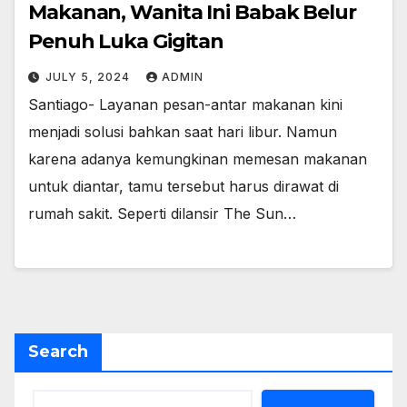
Makanan, Wanita Ini Babak Belur
Penuh Luka Gigitan
JULY 5, 2024
ADMIN
Santiago- Layanan pesan-antar makanan kini
menjadi solusi bahkan saat hari libur. Namun
karena adanya kemungkinan memesan makanan
untuk diantar, tamu tersebut harus dirawat di
rumah sakit. Seperti dilansir The Sun…
Search