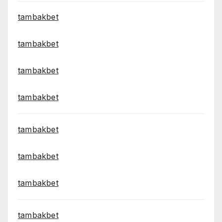
tambakbet
tambakbet
tambakbet
tambakbet
tambakbet
tambakbet
tambakbet
tambakbet