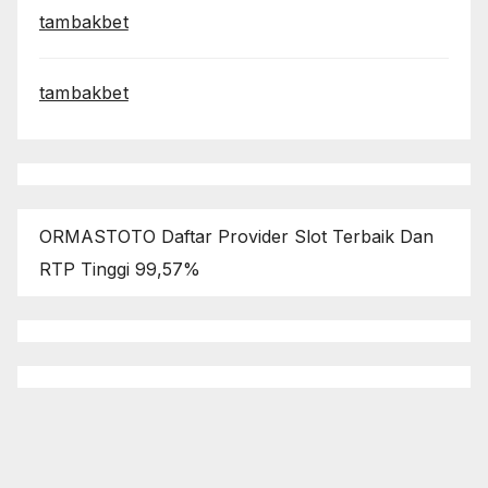
tambakbet
tambakbet
ORMASTOTO Daftar Provider Slot Terbaik Dan
RTP Tinggi 99,57%