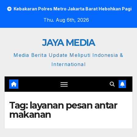
Skip
karan Polres Metro Jakarta Barat Hebohkan Pagi Hari, Ini Fak
to
Thu. Aug 6th, 2026
content
JAYA MEDIA
Media Berita Update Meliputi Indonesia &
International
Tag:
layanan pesan antar
makanan