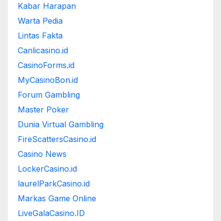
Kabar Harapan
Warta Pedia
Lintas Fakta
Canlicasino.id
CasinoForms.id
MyCasinoBon.id
Forum Gambling
Master Poker
Dunia Virtual Gambling
FireScattersCasino.id
Casino News
LockerCasino.id
laurelParkCasino.id
Markas Game Online
LiveGalaCasino.ID