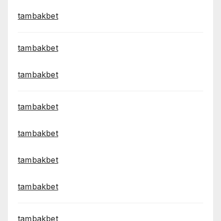
tambakbet
tambakbet
tambakbet
tambakbet
tambakbet
tambakbet
tambakbet
tambakbet