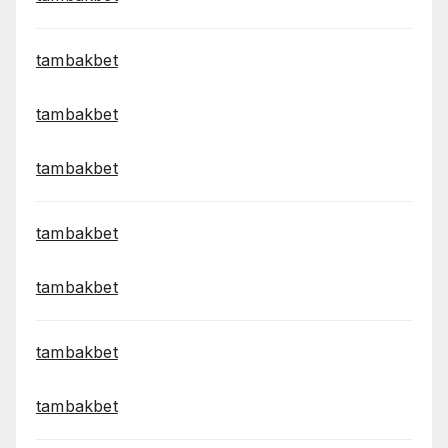
tambakbet
tambakbet
tambakbet
tambakbet
tambakbet
tambakbet
tambakbet