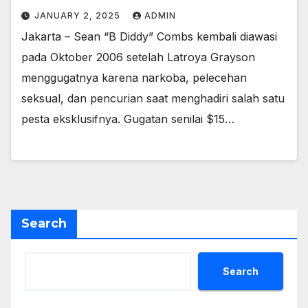
JANUARY 2, 2025
ADMIN
Jakarta – Sean “B Diddy” Combs kembali diawasi
pada Oktober 2006 setelah Latroya Grayson
menggugatnya karena narkoba, pelecehan
seksual, dan pencurian saat menghadiri salah satu
pesta eksklusifnya. Gugatan senilai $15…
Search
Search