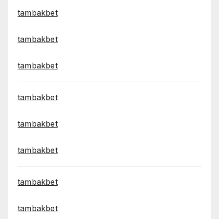
tambakbet
tambakbet
tambakbet
tambakbet
tambakbet
tambakbet
tambakbet
tambakbet