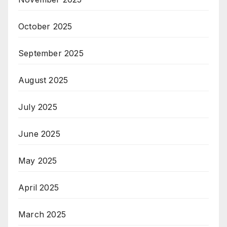
October 2025
September 2025
August 2025
July 2025
June 2025
May 2025
April 2025
March 2025