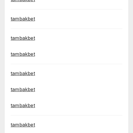
tambakbet
tambakbet
tambakbet
tambakbet
tambakbet
tambakbet
tambakbet