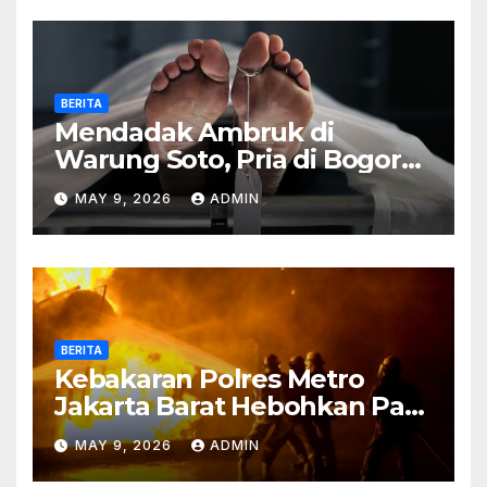
BERITA
Mendadak Ambruk di
Warung Soto, Pria di Bogor
Meninggal Sebelum Makan
MAY 9, 2026
ADMIN
BERITA
Kebakaran Polres Metro
Jakarta Barat Hebohkan Pagi
Hari, Ini Fakta Terbarunya
MAY 9, 2026
ADMIN