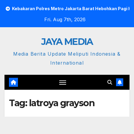
Skip
akaran Polres Metro Jakarta Barat Hebohkan Pagi Hari, Ini Fa
to
Fri. Aug 7th, 2026
content
JAYA MEDIA
Media Berita Update Meliputi Indonesia &
International
Tag:
latroya grayson