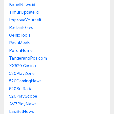
BabelNews.id
TimurUpdate.id
ImproveYourself
RadiantGlow
GenixTools
RaspMeals
PerchHome
TangerangPos.com
XX520 Casino
520PlayZone
520GamingNews
520BetRadar
520PlayScope
AV7PlayNews
LasiBetNews