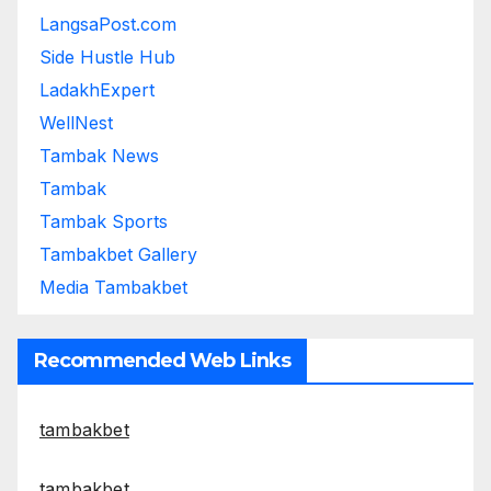
LangsaPost.com
Side Hustle Hub
LadakhExpert
WellNest
Tambak News
Tambak
Tambak Sports
Tambakbet Gallery
Media Tambakbet
Recommended Web Links
tambakbet
tambakbet