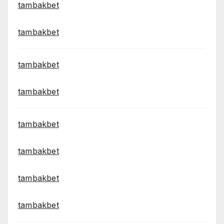
tambakbet
tambakbet
tambakbet
tambakbet
tambakbet
tambakbet
tambakbet
tambakbet