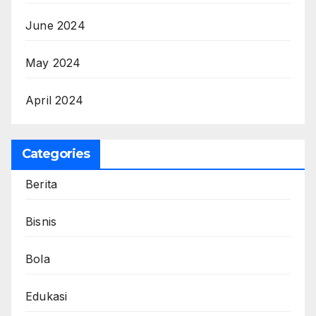
June 2024
May 2024
April 2024
Categories
Berita
Bisnis
Bola
Edukasi