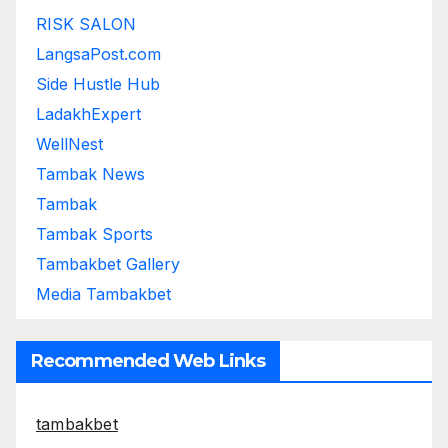
RISK SALON
LangsaPost.com
Side Hustle Hub
LadakhExpert
WellNest
Tambak News
Tambak
Tambak Sports
Tambakbet Gallery
Media Tambakbet
Recommended Web Links
tambakbet