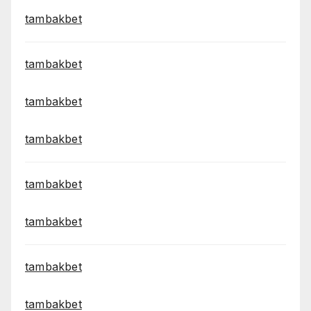
tambakbet
tambakbet
tambakbet
tambakbet
tambakbet
tambakbet
tambakbet
tambakbet