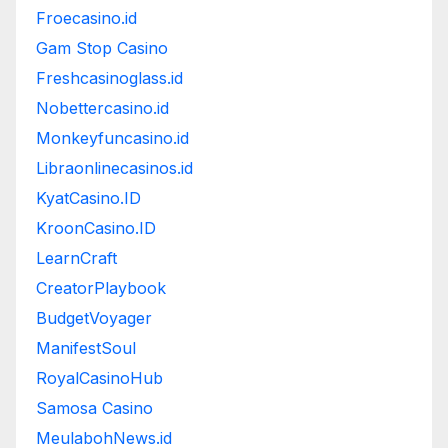
Froecasino.id
Gam Stop Casino
Freshcasinoglass.id
Nobettercasino.id
Monkeyfuncasino.id
Libraonlinecasinos.id
KyatCasino.ID
KroonCasino.ID
LearnCraft
CreatorPlaybook
BudgetVoyager
ManifestSoul
RoyalCasinoHub
Samosa Casino
MeulabohNews.id