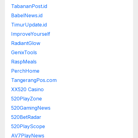
TabananPost.id
BabelNews.id
TimurUpdate.id
ImproveYourself
RadiantGlow
GenixTools
RaspMeals
PerchHome
TangerangPos.com
XX520 Casino
520PlayZone
520GamingNews
520BetRadar
520PlayScope
AV7PlayNews