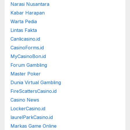
Narasi Nusantara
Kabar Harapan
Warta Pedia
Lintas Fakta
Canlicasino.id
CasinoForms.id
MyCasinoBon.id
Forum Gambling
Master Poker
Dunia Virtual Gambling
FireScattersCasino.id
Casino News
LockerCasino.id
laurelParkCasino.id
Markas Game Online