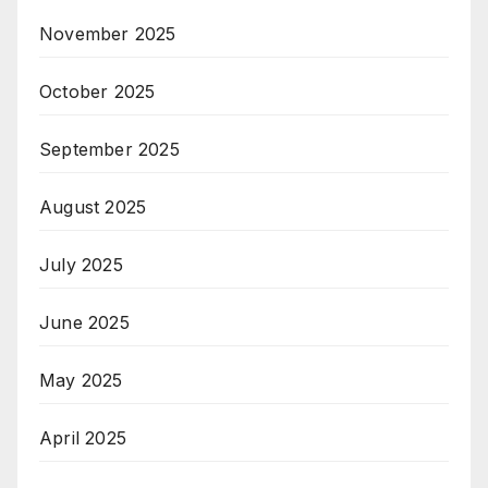
November 2025
October 2025
September 2025
August 2025
July 2025
June 2025
May 2025
April 2025