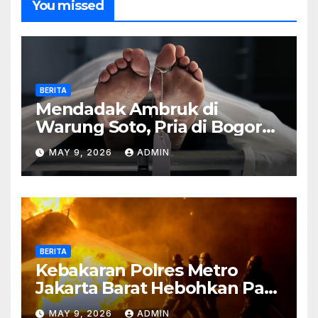
You missed
BERITA
Mendadak Ambruk di
Warung Soto, Pria di Bogor
Meninggal Sebelum Makan
MAY 9, 2026
ADMIN
BERITA
Kebakaran Polres Metro
Jakarta Barat Hebohkan Pagi
Hari, Ini Fakta Terbarunya
MAY 9, 2026
ADMIN