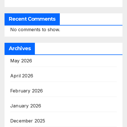
Recent Comments
No comments to show.
Archives
May 2026
April 2026
February 2026
January 2026
December 2025