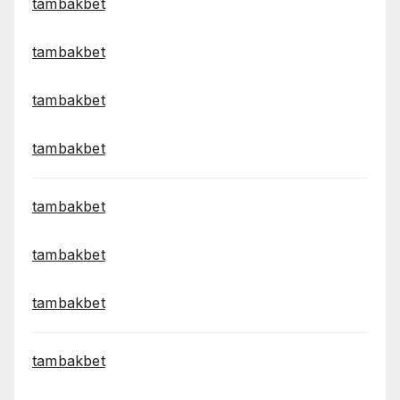
tambakbet
tambakbet
tambakbet
tambakbet
tambakbet
tambakbet
tambakbet
tambakbet