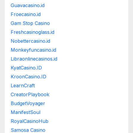
Guavacasino.id
Froecasino.id
Gam Stop Casino
Freshcasinoglass.id
Nobettercasino.id
Monkeyfuncasino.id
Libraonlinecasinos.id
KyatCasino.ID
KroonCasino.ID
LearnCraft
CreatorPlaybook
BudgetVoyager
ManifestSoul
RoyalCasinoHub
Samosa Casino