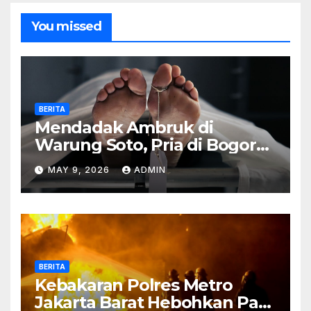
You missed
BERITA
Mendadak Ambruk di
Warung Soto, Pria di Bogor
Meninggal Sebelum Makan
MAY 9, 2026
ADMIN
BERITA
Kebakaran Polres Metro
Jakarta Barat Hebohkan Pagi