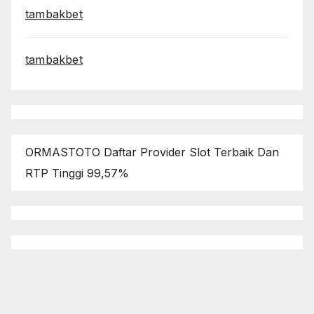
tambakbet
tambakbet
ORMASTOTO Daftar Provider Slot Terbaik Dan
RTP Tinggi 99,57%