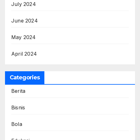
July 2024
June 2024
May 2024
April 2024
Categories
Berita
Bisnis
Bola