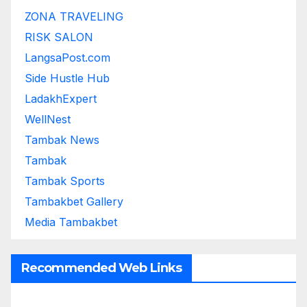
ZONA TRAVELING
RISK SALON
LangsaPost.com
Side Hustle Hub
LadakhExpert
WellNest
Tambak News
Tambak
Tambak Sports
Tambakbet Gallery
Media Tambakbet
Recommended Web Links