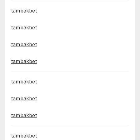
tambakbet
tambakbet
tambakbet
tambakbet
tambakbet
tambakbet
tambakbet
tambakbet