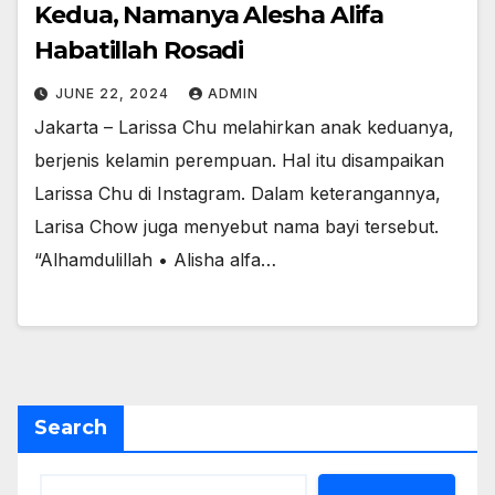
Kedua, Namanya Alesha Alifa
Habatillah Rosadi
JUNE 22, 2024
ADMIN
Jakarta – Larissa Chu melahirkan anak keduanya,
berjenis kelamin perempuan. Hal itu disampaikan
Larissa Chu di Instagram. Dalam keterangannya,
Larisa Chow juga menyebut nama bayi tersebut.
“Alhamdulillah • Alisha alfa…
Search