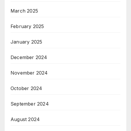
March 2025
February 2025
January 2025
December 2024
November 2024
October 2024
September 2024
August 2024