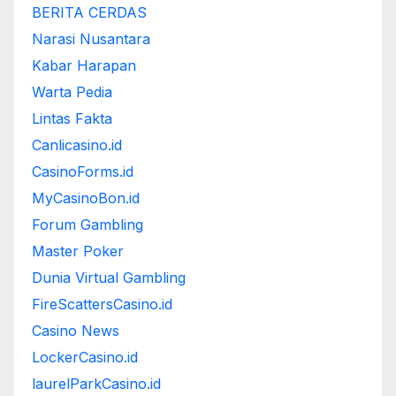
BERITA CERDAS
Narasi Nusantara
Kabar Harapan
Warta Pedia
Lintas Fakta
Canlicasino.id
CasinoForms.id
MyCasinoBon.id
Forum Gambling
Master Poker
Dunia Virtual Gambling
FireScattersCasino.id
Casino News
LockerCasino.id
laurelParkCasino.id