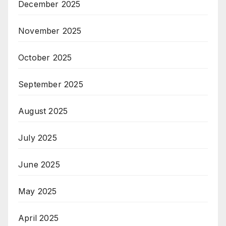
December 2025
November 2025
October 2025
September 2025
August 2025
July 2025
June 2025
May 2025
April 2025