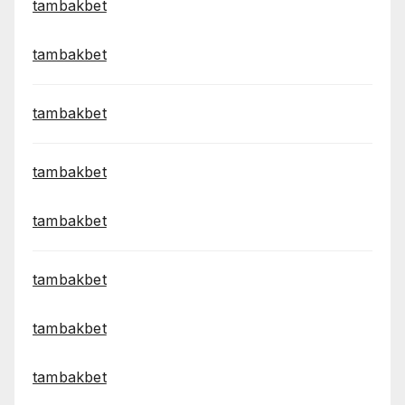
tambakbet
tambakbet
tambakbet
tambakbet
tambakbet
tambakbet
tambakbet
tambakbet