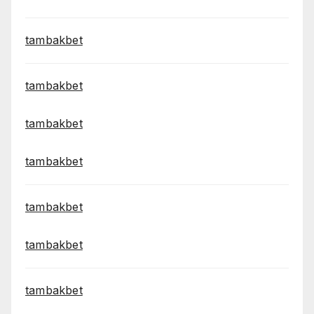
tambakbet
tambakbet
tambakbet
tambakbet
tambakbet
tambakbet
tambakbet