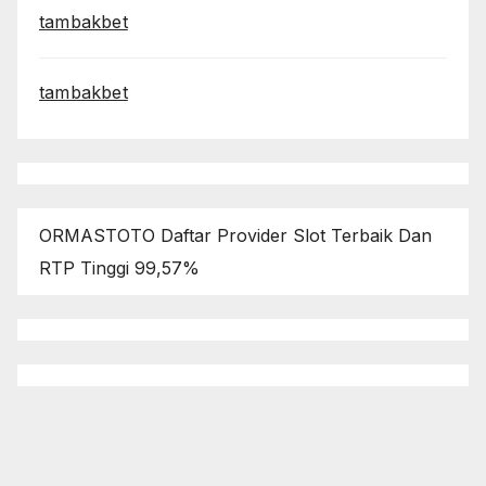
tambakbet
tambakbet
ORMASTOTO Daftar Provider Slot Terbaik Dan
RTP Tinggi 99,57%