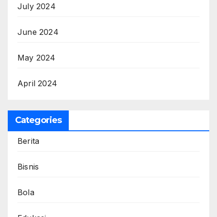
July 2024
June 2024
May 2024
April 2024
Categories
Berita
Bisnis
Bola