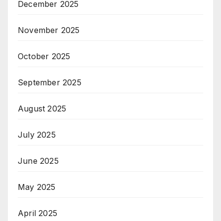
December 2025
November 2025
October 2025
September 2025
August 2025
July 2025
June 2025
May 2025
April 2025