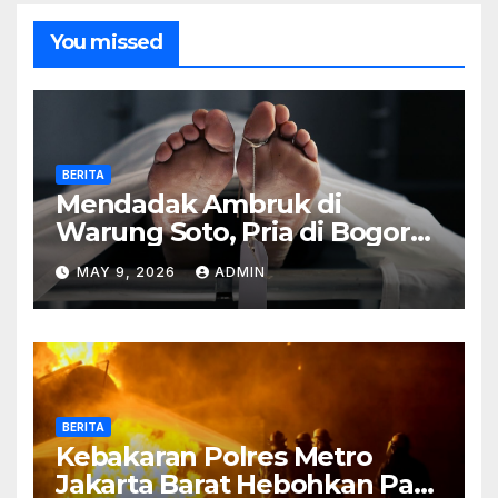
You missed
BERITA
Mendadak Ambruk di
Warung Soto, Pria di Bogor
Meninggal Sebelum Makan
MAY 9, 2026
ADMIN
BERITA
Kebakaran Polres Metro
Jakarta Barat Hebohkan Pagi