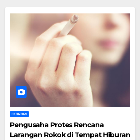
EKONOMI
Pengusaha Protes Rencana
Larangan Rokok di Tempat Hiburan