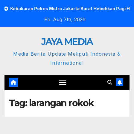
Skip
ran Polres Metro Jakarta Barat Hebohkan Pagi Hari, Ini Fakta
to
Fri. Aug 7th, 2026
content
JAYA MEDIA
Media Berita Update Meliputi Indonesia &
International
Tag:
larangan rokok