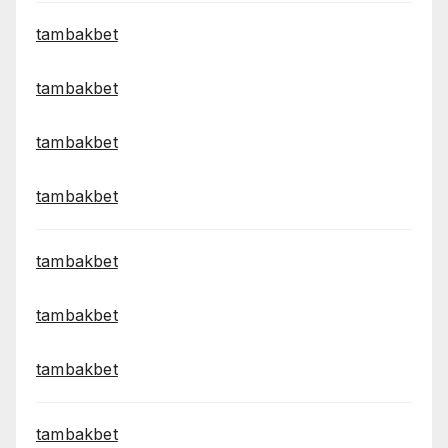
tambakbet
tambakbet
tambakbet
tambakbet
tambakbet
tambakbet
tambakbet
tambakbet