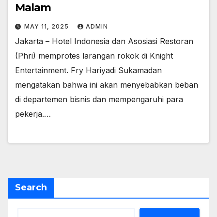
Malam
MAY 11, 2025
ADMIN
Jakarta – Hotel Indonesia dan Asosiasi Restoran
(Phri) memprotes larangan rokok di Knight
Entertainment. Fry Hariyadi Sukamadan
mengatakan bahwa ini akan menyebabkan beban
di departemen bisnis dan mempengaruhi para
pekerja.…
Search