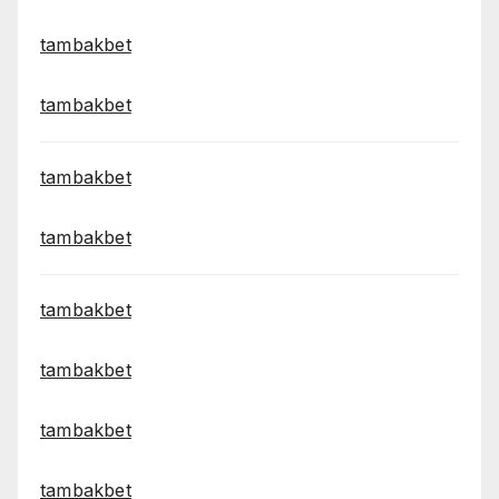
tambakbet
tambakbet
tambakbet
tambakbet
tambakbet
tambakbet
tambakbet
tambakbet