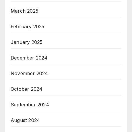
March 2025
February 2025
January 2025
December 2024
November 2024
October 2024
September 2024
August 2024