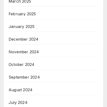
March 2025
February 2025
January 2025
December 2024
November 2024
October 2024
September 2024
August 2024
July 2024