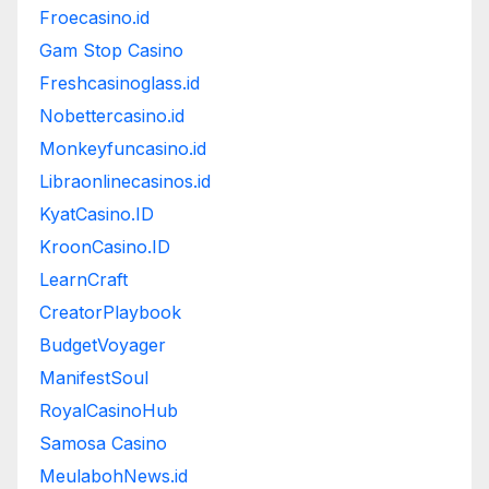
Froecasino.id
Gam Stop Casino
Freshcasinoglass.id
Nobettercasino.id
Monkeyfuncasino.id
Libraonlinecasinos.id
KyatCasino.ID
KroonCasino.ID
LearnCraft
CreatorPlaybook
BudgetVoyager
ManifestSoul
RoyalCasinoHub
Samosa Casino
MeulabohNews.id