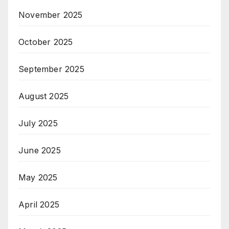
November 2025
October 2025
September 2025
August 2025
July 2025
June 2025
May 2025
April 2025