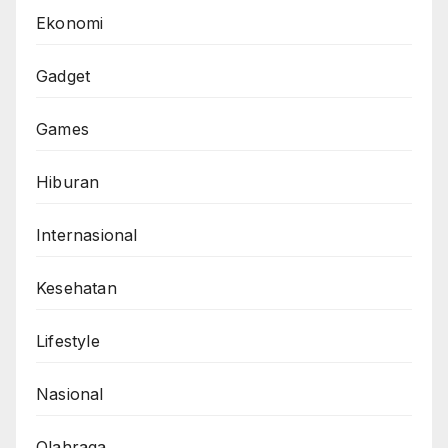
Ekonomi
Gadget
Games
Hiburan
Internasional
Kesehatan
Lifestyle
Nasional
Olahraga