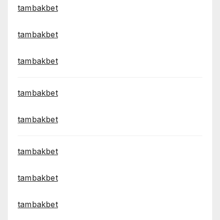
tambakbet
tambakbet
tambakbet
tambakbet
tambakbet
tambakbet
tambakbet
tambakbet