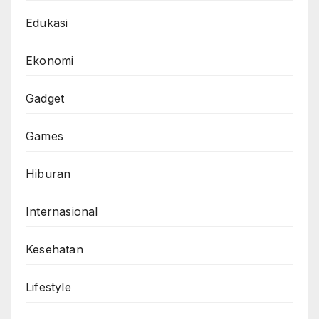
Edukasi
Ekonomi
Gadget
Games
Hiburan
Internasional
Kesehatan
Lifestyle