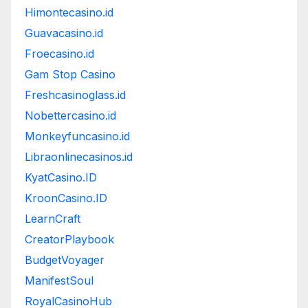
Himontecasino.id
Guavacasino.id
Froecasino.id
Gam Stop Casino
Freshcasinoglass.id
Nobettercasino.id
Monkeyfuncasino.id
Libraonlinecasinos.id
KyatCasino.ID
KroonCasino.ID
LearnCraft
CreatorPlaybook
BudgetVoyager
ManifestSoul
RoyalCasinoHub