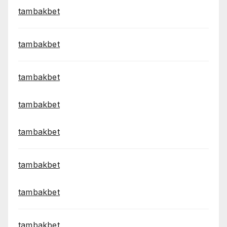
tambakbet
tambakbet
tambakbet
tambakbet
tambakbet
tambakbet
tambakbet
tambakbet