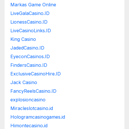
Markas Game Online
LiveGalaCasino.ID
LionessCasino.ID
LiveCasinoLinks.ID
King Casino
JadedCasino.ID
EyeconCasinos.ID
FindersCasino.ID
ExclusiveCasinoHire.ID
Jack Casino
FancyReelsCasino.ID
explosioncasino
Miracleslotcasino.id
Hologramcasinogames.id
Himontecasino.id