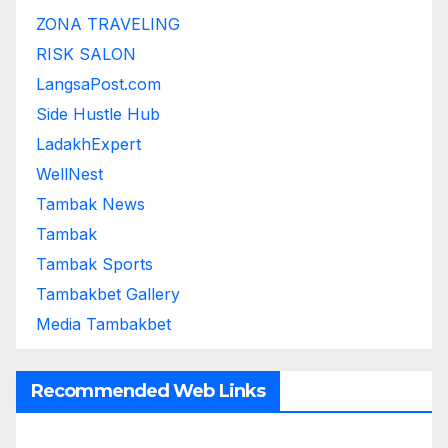
ZONA TRAVELING
RISK SALON
LangsaPost.com
Side Hustle Hub
LadakhExpert
WellNest
Tambak News
Tambak
Tambak Sports
Tambakbet Gallery
Media Tambakbet
Recommended Web Links