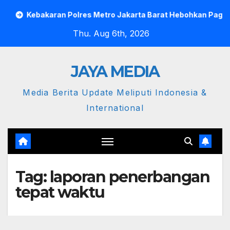
Skip
akaran Polres Metro Jakarta Barat Hebohkan Pagi Hari, Ini Fa
to
Thu. Aug 6th, 2026
content
JAYA MEDIA
Media Berita Update Meliputi Indonesia &
International
Tag:
laporan penerbangan
tepat waktu