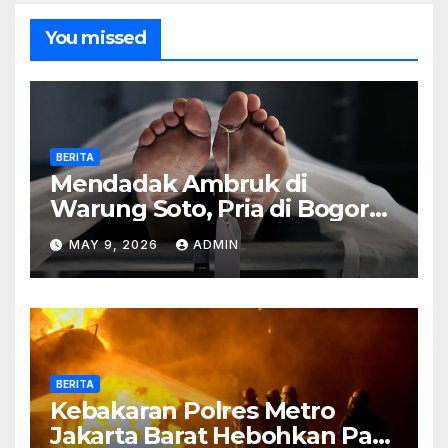
You missed
BERITA
Mendadak Ambruk di
Warung Soto, Pria di Bogor
Meninggal Sebelum Makan
MAY 9, 2026
ADMIN
BERITA
Kebakaran Polres Metro
Jakarta Barat Hebohkan Pagi