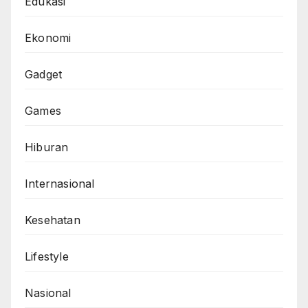
Edukasi
Ekonomi
Gadget
Games
Hiburan
Internasional
Kesehatan
Lifestyle
Nasional