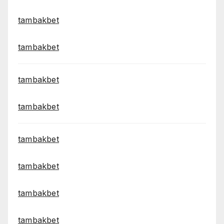
tambakbet
tambakbet
tambakbet
tambakbet
tambakbet
tambakbet
tambakbet
tambakbet