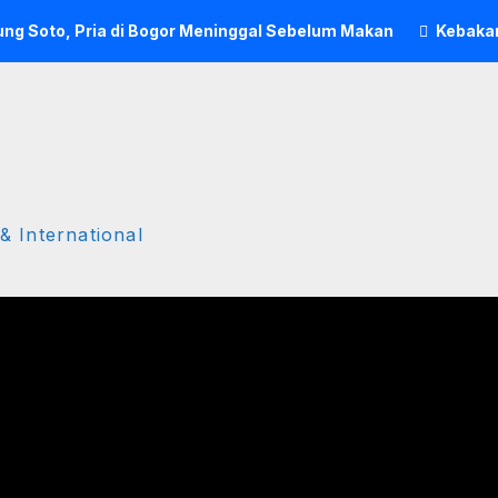
ng Soto, Pria di Bogor Meninggal Sebelum Makan
Kebakar
& International