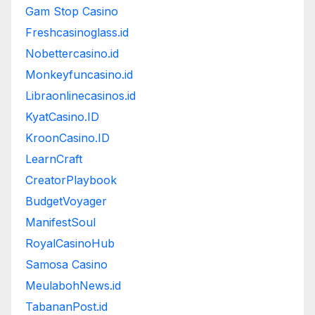
Gam Stop Casino
Freshcasinoglass.id
Nobettercasino.id
Monkeyfuncasino.id
Libraonlinecasinos.id
KyatCasino.ID
KroonCasino.ID
LearnCraft
CreatorPlaybook
BudgetVoyager
ManifestSoul
RoyalCasinoHub
Samosa Casino
MeulabohNews.id
TabananPost.id