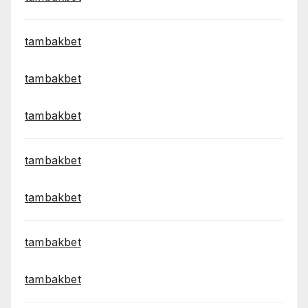
tambakbet
tambakbet
tambakbet
tambakbet
tambakbet
tambakbet
tambakbet