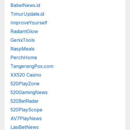
BabelNews.id
TimurUpdate.id
ImproveYourself
RadiantGlow
GenixTools
RaspMeals
PerchHome
TangerangPos.com
XX520 Casino
520PlayZone
520GamingNews
520BetRadar
520PlayScope
AV7PlayNews
LasiBetNews