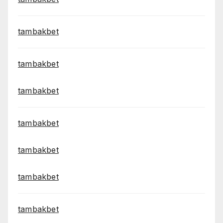
tambakbet
tambakbet
tambakbet
tambakbet
tambakbet
tambakbet
tambakbet