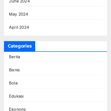
June 2024
May 2024
April 2024
Categories
Berita
Bisnis
Bola
Edukasi
Ekonomi