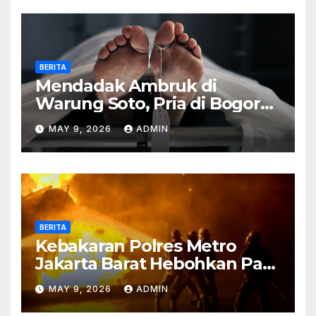
BERITA
Mendadak Ambruk di
Warung Soto, Pria di Bogor
Meninggal Sebelum Makan
MAY 9, 2026
ADMIN
BERITA
Kebakaran Polres Metro
Jakarta Barat Hebohkan Pagi
Hari, Ini Fakta Terbarunya
MAY 9, 2026
ADMIN