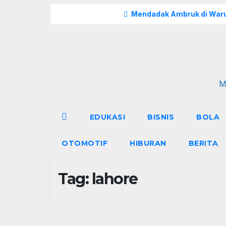
Skip
Breaking
Mendadak Ambruk di Waru
to
content
M
EDUKASI
BISNIS
BOLA
OTOMOTIF
HIBURAN
BERITA
Tag:
lahore