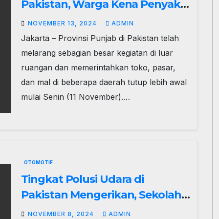
Pakistan, Warga Kena Penyakit
Pernapasan-Mata Merah
NOVEMBER 13, 2024
ADMIN
Jakarta – Provinsi Punjab di Pakistan telah
melarang sebagian besar kegiatan di luar
ruangan dan memerintahkan toko, pasar,
dan mal di beberapa daerah tutup lebih awal
mulai Senin (11 November).…
OTOMOTIF
Tingkat Polusi Udara di
Pakistan Mengerikan, Sekolah
Terpaksa Ditutup
NOVEMBER 8, 2024
ADMIN