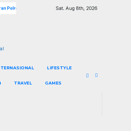
Sat. Aug 8th, 2026
an Polres Metro Jakarta Barat Hebohkan Pagi Hari, Ini Fakta 
al
NTERNASIONAL
LIFESTYLE
B
TRAVEL
GAMES