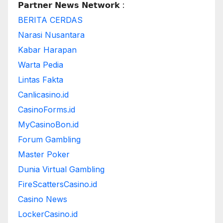
𝗣𝗮𝗿𝘁𝗻𝗲𝗿 𝗡𝗲𝘄𝘀 𝗡𝗲𝘁𝘄𝗼𝗿𝗸 :
BERITA CERDAS
Narasi Nusantara
Kabar Harapan
Warta Pedia
Lintas Fakta
Canlicasino.id
CasinoForms.id
MyCasinoBon.id
Forum Gambling
Master Poker
Dunia Virtual Gambling
FireScattersCasino.id
Casino News
LockerCasino.id