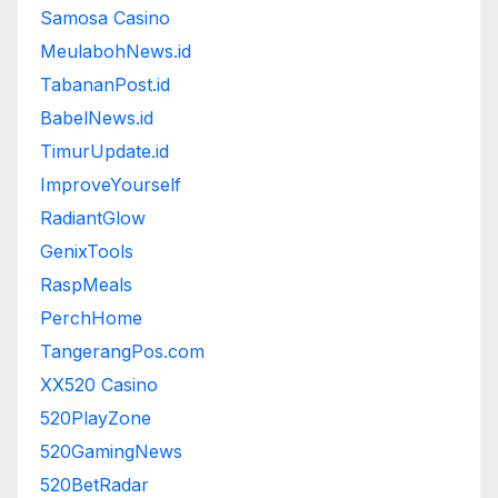
Samosa Casino
MeulabohNews.id
TabananPost.id
BabelNews.id
TimurUpdate.id
ImproveYourself
RadiantGlow
GenixTools
RaspMeals
PerchHome
TangerangPos.com
XX520 Casino
520PlayZone
520GamingNews
520BetRadar