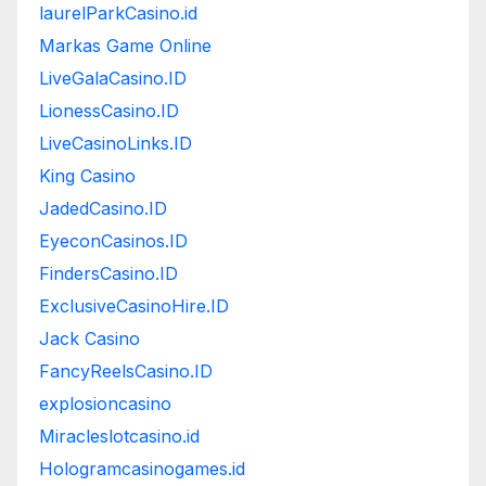
laurelParkCasino.id
Markas Game Online
LiveGalaCasino.ID
LionessCasino.ID
LiveCasinoLinks.ID
King Casino
JadedCasino.ID
EyeconCasinos.ID
FindersCasino.ID
ExclusiveCasinoHire.ID
Jack Casino
FancyReelsCasino.ID
explosioncasino
Miracleslotcasino.id
Hologramcasinogames.id