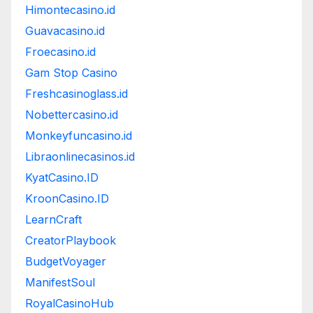
Himontecasino.id
Guavacasino.id
Froecasino.id
Gam Stop Casino
Freshcasinoglass.id
Nobettercasino.id
Monkeyfuncasino.id
Libraonlinecasinos.id
KyatCasino.ID
KroonCasino.ID
LearnCraft
CreatorPlaybook
BudgetVoyager
ManifestSoul
RoyalCasinoHub