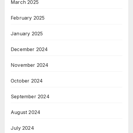
March 2025
February 2025
January 2025
December 2024
November 2024
October 2024
September 2024
August 2024
July 2024