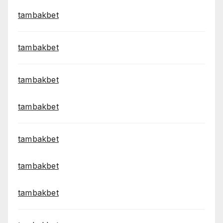
tambakbet
tambakbet
tambakbet
tambakbet
tambakbet
tambakbet
tambakbet