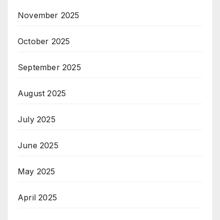
November 2025
October 2025
September 2025
August 2025
July 2025
June 2025
May 2025
April 2025