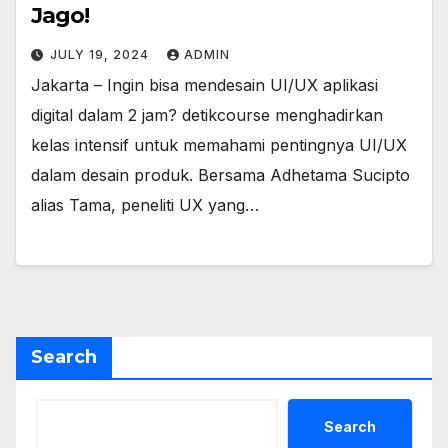
Jago!
JULY 19, 2024
ADMIN
Jakarta – Ingin bisa mendesain UI/UX aplikasi
digital dalam 2 jam? detikcourse menghadirkan
kelas intensif untuk memahami pentingnya UI/UX
dalam desain produk. Bersama Adhetama Sucipto
alias Tama, peneliti UX yang…
Search
Search