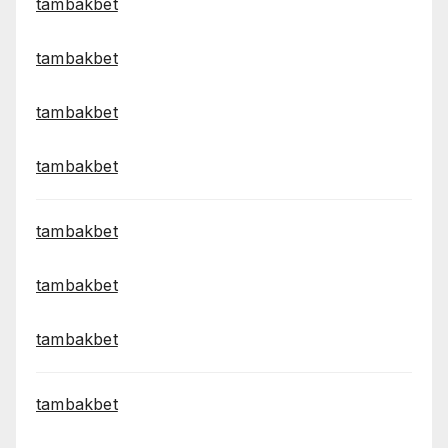
tambakbet
tambakbet
tambakbet
tambakbet
tambakbet
tambakbet
tambakbet
tambakbet