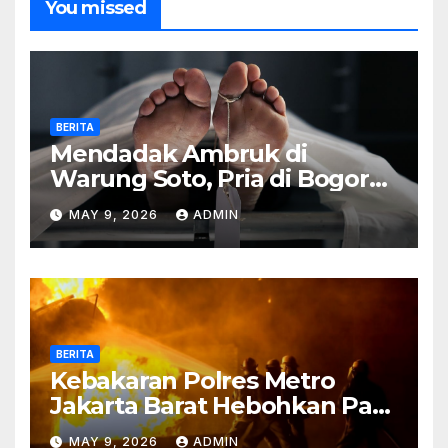
You missed
BERITA
Mendadak Ambruk di
Warung Soto, Pria di Bogor
Meninggal Sebelum Makan
MAY 9, 2026
ADMIN
BERITA
Kebakaran Polres Metro
Jakarta Barat Hebohkan Pagi
Hari, Ini Fakta Terbarunya
MAY 9, 2026
ADMIN