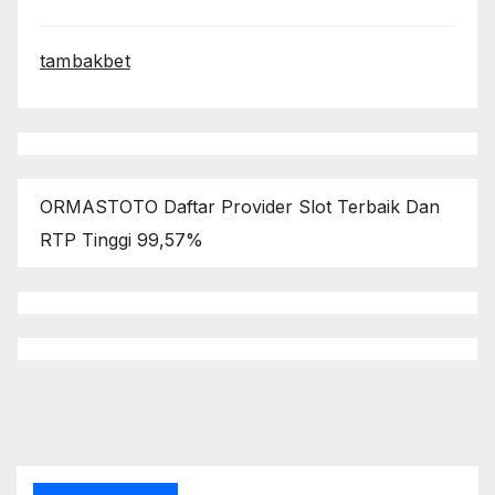
tambakbet
ORMASTOTO Daftar Provider Slot Terbaik Dan
RTP Tinggi 99,57%