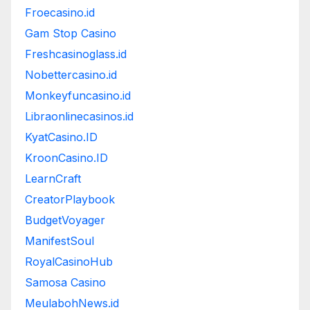
Froecasino.id
Gam Stop Casino
Freshcasinoglass.id
Nobettercasino.id
Monkeyfuncasino.id
Libraonlinecasinos.id
KyatCasino.ID
KroonCasino.ID
LearnCraft
CreatorPlaybook
BudgetVoyager
ManifestSoul
RoyalCasinoHub
Samosa Casino
MeulabohNews.id