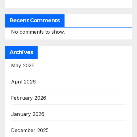
Recent Comments
No comments to show.
Archives
May 2026
April 2026
February 2026
January 2026
December 2025