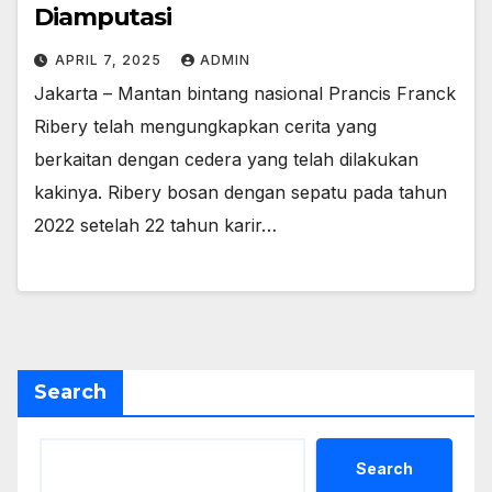
Diamputasi
APRIL 7, 2025
ADMIN
Jakarta – Mantan bintang nasional Prancis Franck
Ribery telah mengungkapkan cerita yang
berkaitan dengan cedera yang telah dilakukan
kakinya. Ribery bosan dengan sepatu pada tahun
2022 setelah 22 tahun karir…
Search
Search