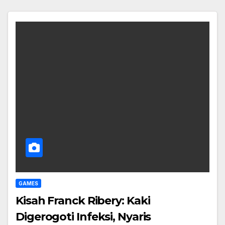
GAMES
Kisah Franck Ribery: Kaki
Digerogoti Infeksi, Nyaris