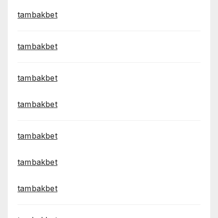
tambakbet
tambakbet
tambakbet
tambakbet
tambakbet
tambakbet
tambakbet