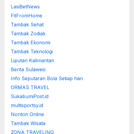
LasiBetNews
FitFromHome
Tambak Sehat
Tambak Zodiak
Tambak Ekonomi
Tambak Teknologi
Liputan Kalimantan
Berita Sulawesi
Info Seputaran Bola Setiap hari
ORMAS TRAVEL
SukabumiPost.id
multisportsy.id
Nonton Online
Tambak Wisata
ZONA TRAVELING