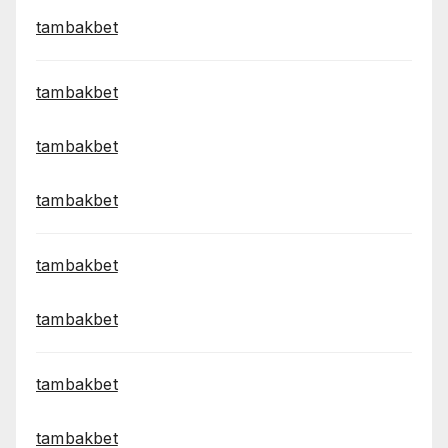
tambakbet
tambakbet
tambakbet
tambakbet
tambakbet
tambakbet
tambakbet
tambakbet