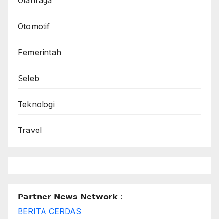
Olahraga
Otomotif
Pemerintah
Seleb
Teknologi
Travel
𝗣𝗮𝗿𝘁𝗻𝗲𝗿 𝗡𝗲𝘄𝘀 𝗡𝗲𝘁𝘄𝗼𝗿𝗸 :
BERITA CERDAS