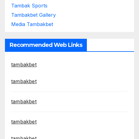
Tambak Sports
Tambakbet Gallery
Media Tambakbet
Recommended Web Links
tambakbet
tambakbet
tambakbet
tambakbet
tambakbet