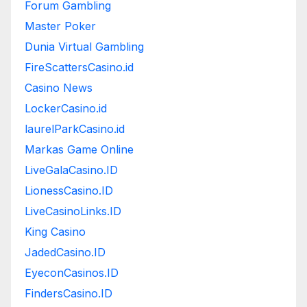
Forum Gambling
Master Poker
Dunia Virtual Gambling
FireScattersCasino.id
Casino News
LockerCasino.id
laurelParkCasino.id
Markas Game Online
LiveGalaCasino.ID
LionessCasino.ID
LiveCasinoLinks.ID
King Casino
JadedCasino.ID
EyeconCasinos.ID
FindersCasino.ID