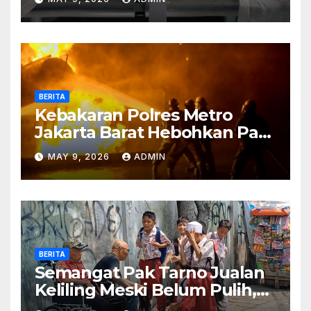
BERITA
Kebakaran Polres Metro
Jakarta Barat Hebohkan Pagi
Hari, Ini Fakta Terbarunya
MAY 9, 2026
ADMIN
BERITA
Semangat Pak Tarno Jualan
Keliling Meski Belum Pulih,
Tetap Menghibur dan Cari