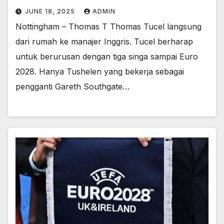
JUNE 18, 2025
ADMIN
Nottingham – Thomas T Thomas Tucel langsung
dari rumah ke manajer Inggris. Tucel berharap
untuk berurusan dengan tiga singa sampai Euro
2028. Hanya Tushelen yang bekerja sebagai
pengganti Gareth Southgate…