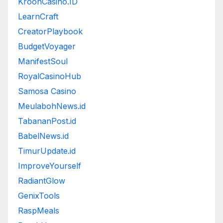
KroonCasino.ID
LearnCraft
CreatorPlaybook
BudgetVoyager
ManifestSoul
RoyalCasinoHub
Samosa Casino
MeulabohNews.id
TabananPost.id
BabelNews.id
TimurUpdate.id
ImproveYourself
RadiantGlow
GenixTools
RaspMeals