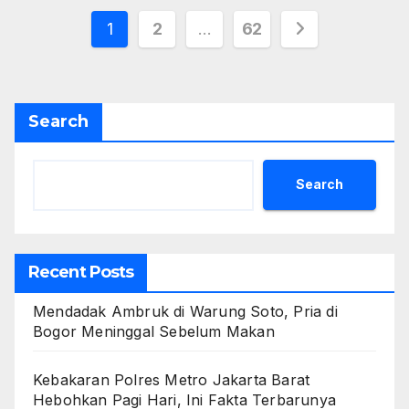
Posts
1
2
…
62
pagination
Search
Search
Recent Posts
Mendadak Ambruk di Warung Soto, Pria di
Bogor Meninggal Sebelum Makan
Kebakaran Polres Metro Jakarta Barat
Hebohkan Pagi Hari, Ini Fakta Terbarunya