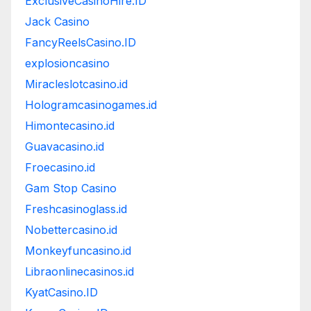
ExclusiveCasinoHire.ID
Jack Casino
FancyReelsCasino.ID
explosioncasino
Miracleslotcasino.id
Hologramcasinogames.id
Himontecasino.id
Guavacasino.id
Froecasino.id
Gam Stop Casino
Freshcasinoglass.id
Nobettercasino.id
Monkeyfuncasino.id
Libraonlinecasinos.id
KyatCasino.ID