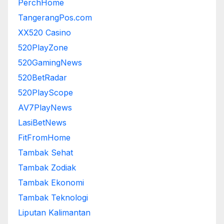
PerchHome
TangerangPos.com
XX520 Casino
520PlayZone
520GamingNews
520BetRadar
520PlayScope
AV7PlayNews
LasiBetNews
FitFromHome
Tambak Sehat
Tambak Zodiak
Tambak Ekonomi
Tambak Teknologi
Liputan Kalimantan