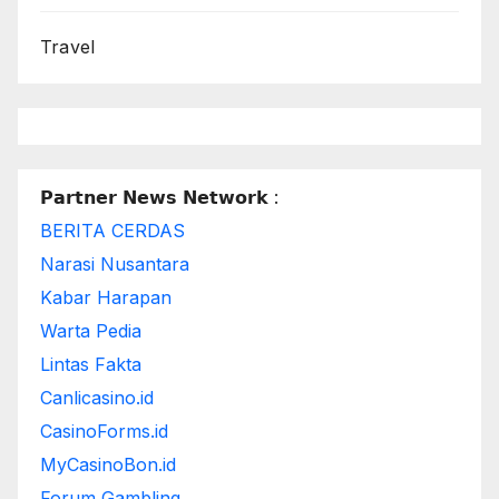
Travel
𝗣𝗮𝗿𝘁𝗻𝗲𝗿 𝗡𝗲𝘄𝘀 𝗡𝗲𝘁𝘄𝗼𝗿𝗸 :
BERITA CERDAS
Narasi Nusantara
Kabar Harapan
Warta Pedia
Lintas Fakta
Canlicasino.id
CasinoForms.id
MyCasinoBon.id
Forum Gambling