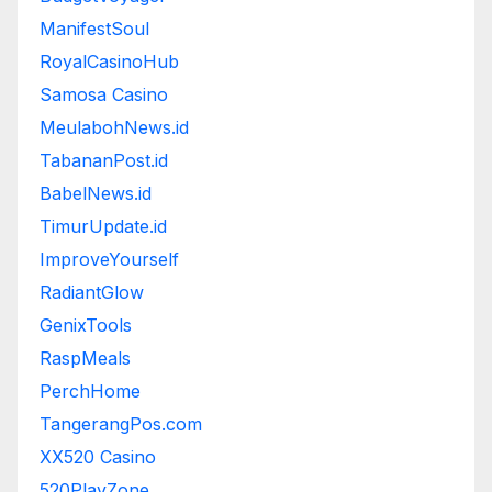
ManifestSoul
RoyalCasinoHub
Samosa Casino
MeulabohNews.id
TabananPost.id
BabelNews.id
TimurUpdate.id
ImproveYourself
RadiantGlow
GenixTools
RaspMeals
PerchHome
TangerangPos.com
XX520 Casino
520PlayZone