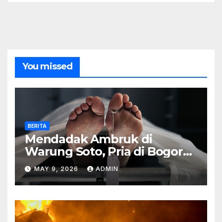
You missed
BERITA
Mendadak Ambruk di
Warung Soto, Pria di Bogor
Meninggal Sebelum Makan
MAY 9, 2026
ADMIN