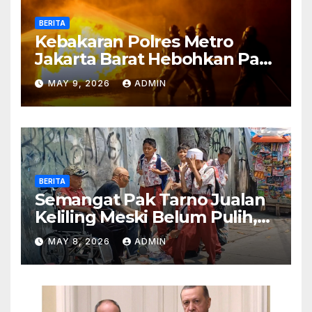
BERITA
Kebakaran Polres Metro
Jakarta Barat Hebohkan Pagi
Hari, Ini Fakta Terbarunya
MAY 9, 2026
ADMIN
BERITA
Semangat Pak Tarno Jualan
Keliling Meski Belum Pulih,
Tetap Menghibur dan Cari
MAY 8, 2026
ADMIN
Nafkah