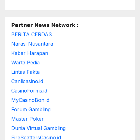
𝗣𝗮𝗿𝘁𝗻𝗲𝗿 𝗡𝗲𝘄𝘀 𝗡𝗲𝘁𝘄𝗼𝗿𝗸 :
BERITA CERDAS
Narasi Nusantara
Kabar Harapan
Warta Pedia
Lintas Fakta
Canlicasino.id
CasinoForms.id
MyCasinoBon.id
Forum Gambling
Master Poker
Dunia Virtual Gambling
FireScattersCasino.id