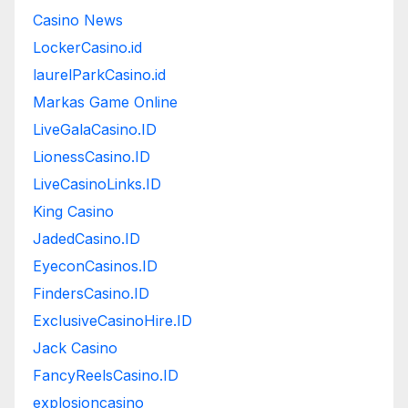
Casino News
LockerCasino.id
laurelParkCasino.id
Markas Game Online
LiveGalaCasino.ID
LionessCasino.ID
LiveCasinoLinks.ID
King Casino
JadedCasino.ID
EyeconCasinos.ID
FindersCasino.ID
ExclusiveCasinoHire.ID
Jack Casino
FancyReelsCasino.ID
explosioncasino