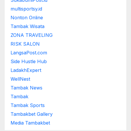
SukabumiPost.id
multisportsy.id
Nonton Online
Tambak Wisata
ZONA TRAVELING
RISK SALON
LangsaPost.com
Side Hustle Hub
LadakhExpert
WellNest
Tambak News
Tambak
Tambak Sports
Tambakbet Gallery
Media Tambakbet