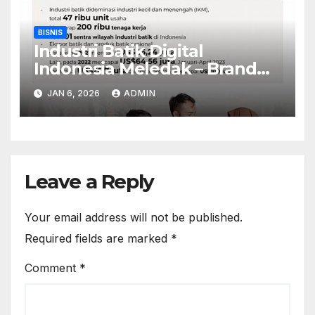
BISNIS
Industri Batik Digital
Indonesia Meledak – Brand
Lokal Tembus Pasar Eropa
JAN 6, 2026
ADMIN
Leave a Reply
Your email address will not be published.
Required fields are marked
*
Comment
*