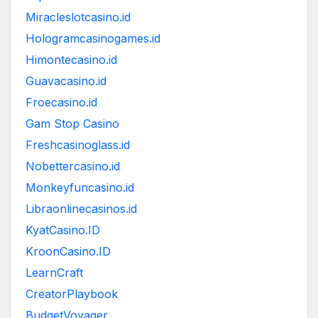
Miracleslotcasino.id
Hologramcasinogames.id
Himontecasino.id
Guavacasino.id
Froecasino.id
Gam Stop Casino
Freshcasinoglass.id
Nobettercasino.id
Monkeyfuncasino.id
Libraonlinecasinos.id
KyatCasino.ID
KroonCasino.ID
LearnCraft
CreatorPlaybook
BudgetVoyager