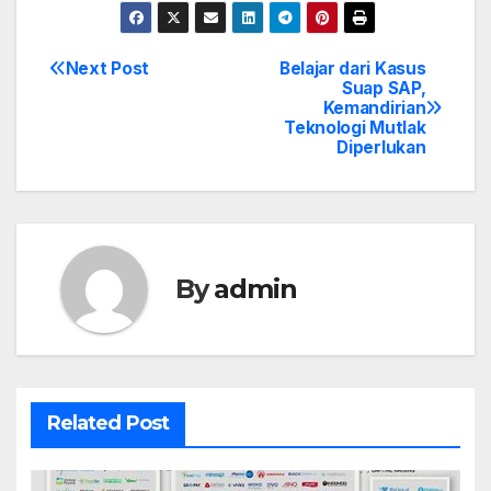
Next Post
Belajar dari Kasus
Post
Suap SAP,
Kemandirian
navigation
Teknologi Mutlak
Diperlukan
By
admin
Related Post